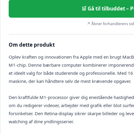
🛒 Gå til tilbuddet – 
↗ Åbner forhandlerens side
Om dette produkt
Oplev kraften og innovationen fra Apple med en brugt MacB
M1-chip. Denne bærbare computer kombinerer imponerende yde
et ideelt valg for både studerende og professionelle. Med 1
maskine, der kan håndtere selv de mest krævende opgaver.
Den kraftfulde M1-processor giver dig enestående hastighed og
om du redigerer videoer, arbejder med grafik eller blot surfe
forsinkelser. Den Retina-display sikrer skarpe billeder og leven
watching af dine yndlingsserier.