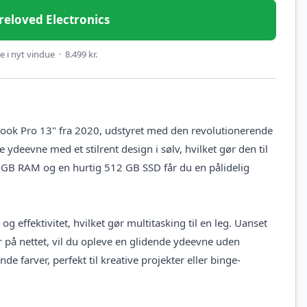
Preloved Electronics
 i nyt vindue · 8.499 kr.
ook Pro 13" fra 2020, udstyret med den revolutionerende
evne med et stilrent design i sølv, hvilket gør den til
6 GB RAM og en hurtig 512 GB SSD får du en pålidelig
 effektivitet, hvilket gør multitasking til en leg. Uanset
r på nettet, vil du opleve en glidende ydeevne uden
de farver, perfekt til kreative projekter eller binge-