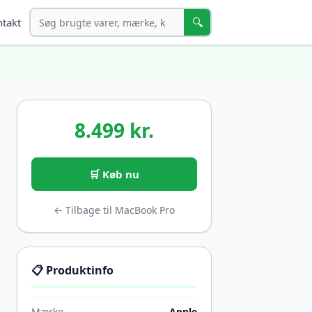
Søg
🔍
takt
8.499 kr.
🛒 Køb nu
← Tilbage til MacBook Pro
📋 Produktinfo
Mærke
Apple