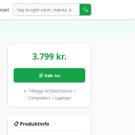
Søg
🔍
takt
3.799 kr.
🛒 Køb nu
← Tilbage til Electronics >
Computers > Laptops
📋 Produktinfo