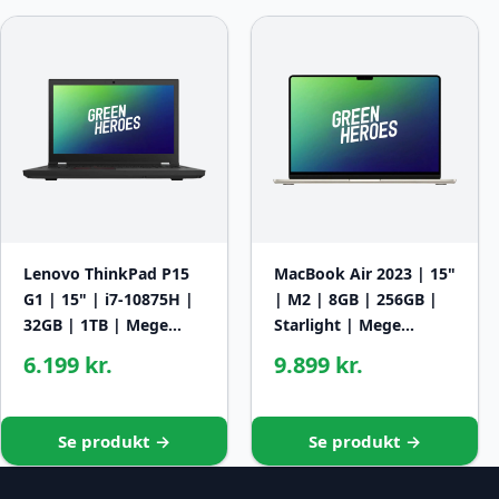
Lenovo ThinkPad P15
MacBook Air 2023 | 15"
G1 | 15" | i7-10875H |
| M2 | 8GB | 256GB |
32GB | 1TB | Mege…
Starlight | Mege…
6.199 kr.
9.899 kr.
Se produkt →
Se produkt →