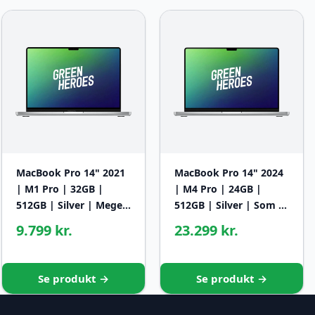
MacBook Pro 14" 2021
MacBook Pro 14" 2024
| M1 Pro | 32GB |
| M4 Pro | 24GB |
512GB | Silver | Mege…
512GB | Silver | Som …
9.799 kr.
23.299 kr.
Se produkt →
Se produkt →