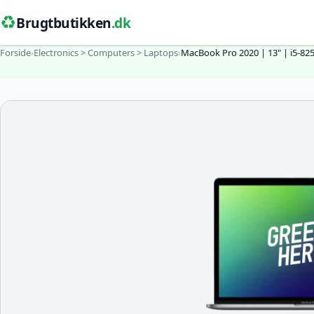
♻️
Brugtbutikken
.dk
Forside
›
Electronics > Computers > Laptops
›
MacBook Pro 2020 | 13" | i5-82