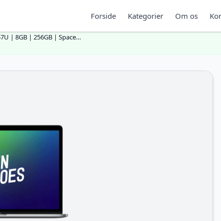
Forside
Kategorier
Om os
Kon
57U | 8GB | 256GB | Space…