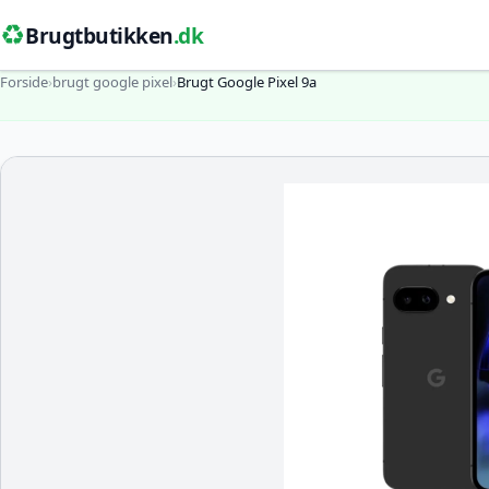
♻️
Brugtbutikken
.dk
Forside
›
brugt google pixel
›
Brugt Google Pixel 9a