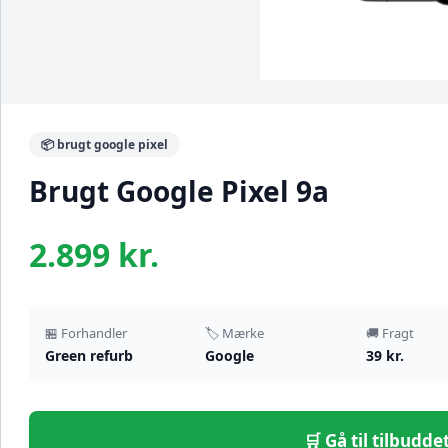
📦 brugt google pixel
Brugt Google Pixel 9a
2.899 kr.
🏪 Forhandler
🏷️ Mærke
🚚 Fragt
Green refurb
Google
39 kr.
🛒 Gå til tilbudd