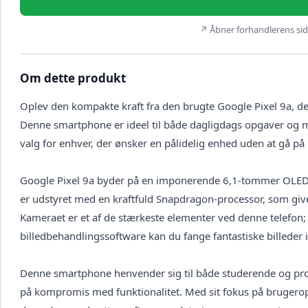
↗ Åbner forhandlerens side
Om dette produkt
Oplev den kompakte kraft fra den brugte Google Pixel 9a, de
Denne smartphone er ideel til både dagligdags opgaver og me
valg for enhver, der ønsker en pålidelig enhed uden at gå p
Google Pixel 9a byder på en imponerende 6,1-tommer OLED-s
er udstyret med en kraftfuld Snapdragon-processor, som giv
Kameraet er et af de stærkeste elementer ved denne telefo
billedbehandlingssoftware kan du fange fantastiske billeder i
Denne smartphone henvender sig til både studerende og prof
på kompromis med funktionalitet. Med sit fokus på brugeropl