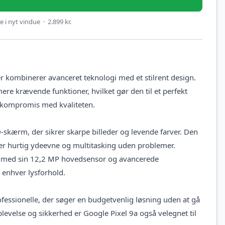
 i nyt vindue · 2.899 kr.
r kombinerer avanceret teknologi med et stilrent design.
re krævende funktioner, hvilket gør den til et perfekt
å kompromis med kvaliteten.
kærm, der sikrer skarpe billeder og levende farver. Den
er hurtig ydeevne og multitasking uden problemer.
n; med sin 12,2 MP hovedsensor og avancerede
 enhver lysforhold.
essionelle, der søger en budgetvenlig løsning uden at gå
evelse og sikkerhed er Google Pixel 9a også velegnet til