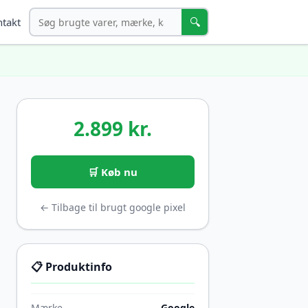
Søg
🔍
takt
2.899 kr.
🛒 Køb nu
← Tilbage til brugt google pixel
📋 Produktinfo
Mærke
Google