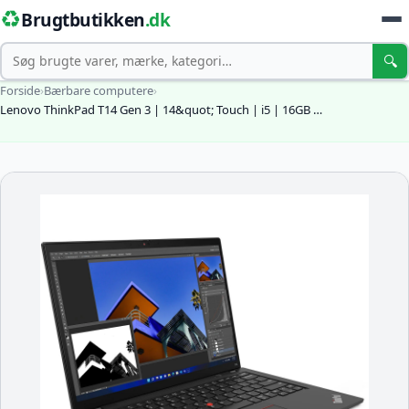
♻️
Brugtbutikken
.dk
Søg
🔍
Forside
›
Bærbare computere
›
Lenovo ThinkPad T14 Gen 3 | 14&quot; Touch | i5 | 16GB …