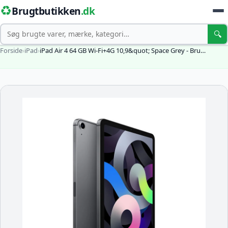
♻️
Brugtbutikken
.dk
Søg
🔍
Forside
›
iPad
›
iPad Air 4 64 GB Wi-Fi+4G 10,9&quot; Space Grey - Bru…