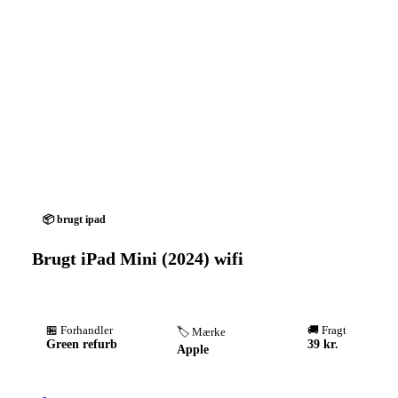
📦 brugt ipad
Brugt iPad Mini (2024) wifi
🏪 Forhandler
🚚 Fragt
🏷️ Mærke
Green refurb
39 kr.
Apple