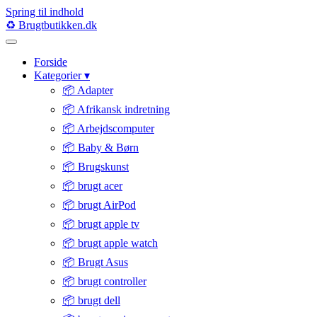
Spring til indhold
♻️
Brugtbutikken
.dk
Forside
Kategorier
▾
📦 Adapter
📦 Afrikansk indretning
📦 Arbejdscomputer
📦 Baby & Børn
📦 Brugskunst
📦 brugt acer
📦 brugt AirPod
📦 brugt apple tv
📦 brugt apple watch
📦 Brugt Asus
📦 brugt controller
📦 brugt dell