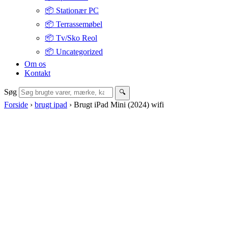
📦 Stationær PC
📦 Terrassemøbel
📦 Tv/Sko Reol
📦 Uncategorized
Om os
Kontakt
Søg
🔍
Forside
›
brugt ipad
›
Brugt iPad Mini (2024) wifi