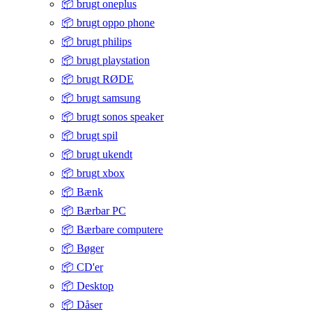
📦 brugt oneplus
📦 brugt oppo phone
📦 brugt philips
📦 brugt playstation
📦 brugt RØDE
📦 brugt samsung
📦 brugt sonos speaker
📦 brugt spil
📦 brugt ukendt
📦 brugt xbox
📦 Bænk
📦 Bærbar PC
📦 Bærbare computere
📦 Bøger
📦 CD'er
📦 Desktop
📦 Dåser