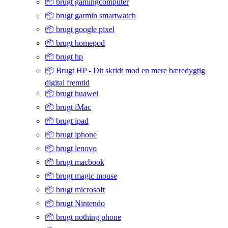
📦 brugt gamingcomputer
📦 brugt garmin smartwatch
📦 brugt google pixel
📦 brugt homepod
📦 brugt hp
📦 Brugt HP - Dit skridt mod en mere bæredygtig
digital fremtid
📦 brugt huawei
📦 brugt iMac
📦 brugt ipad
📦 brugt iphone
📦 brugt lenovo
📦 brugt macbook
📦 brugt magic mouse
📦 brugt microsoft
📦 brugt Nintendo
📦 brugt nothing phone