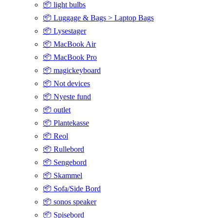
📦 light bulbs
📦 Luggage & Bags > Laptop Bags
📦 Lysestager
📦 MacBook Air
📦 MacBook Pro
📦 magickeyboard
📦 Not devices
📦 Nyeste fund
📦 outlet
📦 Plantekasse
📦 Reol
📦 Rullebord
📦 Sengebord
📦 Skammel
📦 Sofa/Side Bord
📦 sonos speaker
📦 Spisebord