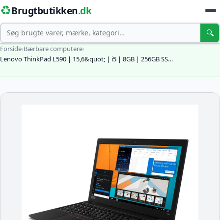
♻️
Brugtbutikken
.dk
Søg
🔍
Forside
›
Bærbare computere
›
Lenovo ThinkPad L590 | 15,6&quot; | i5 | 8GB | 256GB SS…