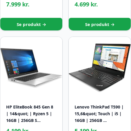
7.999 kr.
4.699 kr.
Se produkt →
Se produkt →
HP EliteBook 845 Gen 8
Lenovo ThinkPad T590 |
| 14&quot; | Ryzen 5 |
15,6&quot; Touch | i5 |
16GB | 256GB S…
16GB | 256GB …
4.199 kr.
5.199 kr.