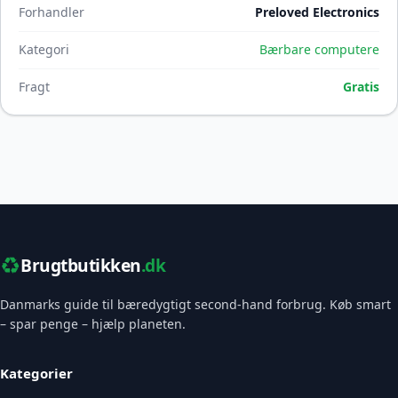
Forhandler
Preloved Electronics
Kategori
Bærbare computere
Fragt
Gratis
♻️
Brugtbutikken
.dk
Danmarks guide til bæredygtigt second-hand forbrug. Køb smart
– spar penge – hjælp planeten.
Kategorier