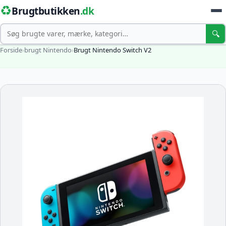
♻️
Brugtbutikken
.dk
Søg
🔍
Forside
›
brugt Nintendo
›
Brugt Nintendo Switch V2