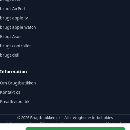
brugt AirPod
brugt apple tv
brugt apple watch
Brugt Asus
brugt controller
brugt dell
Information
Om Brugtbutikken
Kontakt os
Privatlivspolitik
© 2026 Brugtbutikken.dk – Alle rettigheder forbeholdes
🔗 Sitet indeholder affiliate-links. Vi modtager provision ved køb, uden
ekstraomkostning for dig.