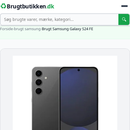
♻️
Brugtbutikken
.dk
Søg
🔍
Forside
›
brugt samsung
›
Brugt Samsung Galaxy S24 FE