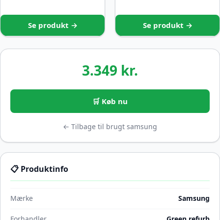
Se produkt →
Se produkt →
3.349 kr.
🛒 Køb nu
← Tilbage til brugt samsung
📋 Produktinfo
Mærke
Samsung
Forhandler
Green refurb