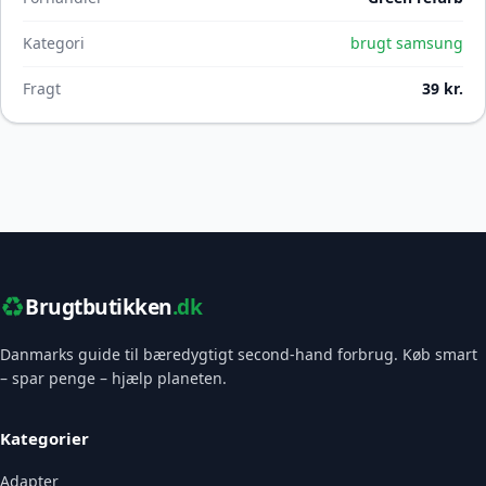
Kategori
brugt samsung
Fragt
39 kr.
♻️
Brugtbutikken
.dk
Danmarks guide til bæredygtigt second-hand forbrug. Køb smart
– spar penge – hjælp planeten.
Kategorier
Adapter