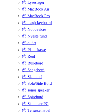
📦 Lysestager
📦 MacBook Air
📦 MacBook Pro
📦 magickeyboard
📦 Not devices
📦 Nyeste fund
📦 outlet
📦 Plantekasse
📦 Reol
📦 Rullebord
📦 Sengebord
📦 Skammel
📦 Sofa/Side Bord
📦 sonos speaker
📦 Spisebord
📦 Stationær PC
📦 Terrassemøbel