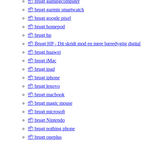
📦 brugt gamingcomputer
📦 brugt garmin smartwatch
📦 brugt google pixel
📦 brugt homepod
📦 brugt hp
📦 Brugt HP - Dit skridt mod en mere bæredygtig digital
📦 brugt huawei
📦 brugt iMac
📦 brugt ipad
📦 brugt iphone
📦 brugt lenovo
📦 brugt macbook
📦 brugt magic mouse
📦 brugt microsoft
📦 brugt Nintendo
📦 brugt nothing phone
📦 brugt oneplus