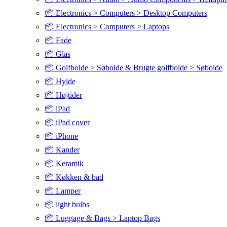
📦 Electronics > Computers > Desktop Computers
📦 Electronics > Computers > Laptops
📦 Fade
📦 Glas
📦 Golfbolde > Søbolde & Brugte golfbolde > Søbolde
📦 Hylde
📦 Højtider
📦 iPad
📦 iPad cover
📦 iPhone
📦 Kander
📦 Keramik
📦 Køkken & bad
📦 Lamper
📦 light bulbs
📦 Luggage & Bags > Laptop Bags