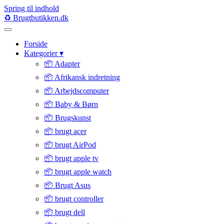
Spring til indhold
♻️
Brugtbutikken
.dk
Forside
Kategorier
▾
📦 Adapter
📦 Afrikansk indretning
📦 Arbejdscomputer
📦 Baby & Børn
📦 Brugskunst
📦 brugt acer
📦 brugt AirPod
📦 brugt apple tv
📦 brugt apple watch
📦 Brugt Asus
📦 brugt controller
📦 brugt dell