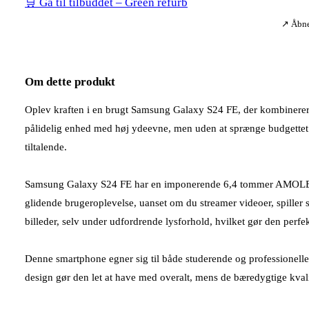
🛒 Gå til tilbuddet – Green refurb
↗ Åbner
Om dette produkt
Oplev kraften i en brugt Samsung Galaxy S24 FE, der kombinerer st
pålidelig enhed med høj ydeevne, men uden at sprænge budgettet
tiltalende.
Samsung Galaxy S24 FE har en imponerende 6,4 tommer AMOLED-sk
glidende brugeroplevelse, uanset om du streamer videoer, spiller
billeder, selv under udfordrende lysforhold, hvilket gør den perfe
Denne smartphone egner sig til både studerende og professionelle,
design gør den let at have med overalt, mens de bæredygtige kvalit