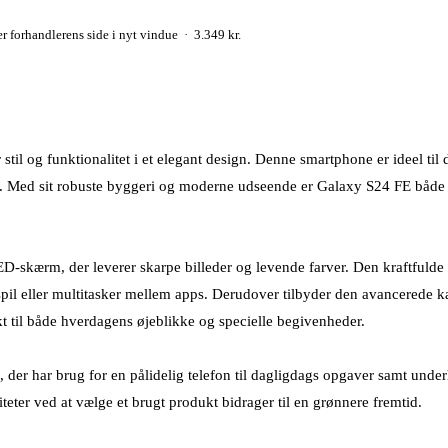
 forhandlerens side i nyt vindue · 3.349 kr.
il og funktionalitet i et elegant design. Denne smartphone er ideel til
. Med sit robuste byggeri og moderne udseende er Galaxy S24 FE både p
ærm, der leverer skarpe billeder og levende farver. Den kraftfulde p
 spil eller multitasker mellem apps. Derudover tilbyder den avancerede 
kt til både hverdagens øjeblikke og specielle begivenheder.
 der har brug for en pålidelig telefon til dagligdags opgaver samt under
eter ved at vælge et brugt produkt bidrager til en grønnere fremtid.