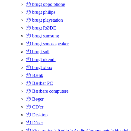
📦 brugt oppo phone
📦 brugt philips
📦 brugt playstation
📦 brugt RØDE
📦 brugt samsung
📦 brugt sonos speaker
📦 brugt spil
📦 brugt ukendt
📦 brugt xbox
📦 Bænk
📦 Bærbar PC
📦 Bærbare computere
📦 Bøger
📦 CD'er
📦 Desktop
📦 Dåser
📦 Electronics > Audio > Audio Components > Headph