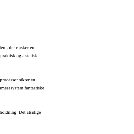
 dem, der ønsker en
raktisk og æstetisk
rocessor sikrer en
kamerasystem fantastiske
holdning. Det alsidige