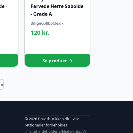
e -
Farvede Herre Søbolde
- Grade A
BilligeGolfbolde.dk
120 kr.
→
Se produkt →
 »
© 2026 Brugtbutikken.dk – Alle
rettigheder forbeholdes
🔗 Sitet indeholder affiliate-links. Vi