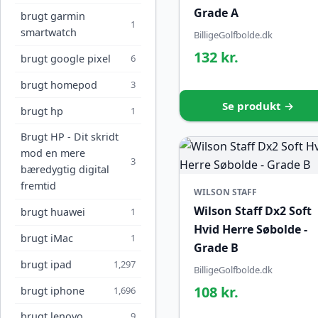
Grade A
brugt garmin
1
smartwatch
BilligeGolfbolde.dk
132 kr.
brugt google pixel
6
brugt homepod
3
Se produkt →
brugt hp
1
Brugt HP - Dit skridt
mod en mere
3
bæredygtig digital
fremtid
WILSON STAFF
Wilson Staff Dx2 Soft
brugt huawei
1
Hvid Herre Søbolde -
brugt iMac
1
Grade B
brugt ipad
1,297
BilligeGolfbolde.dk
108 kr.
brugt iphone
1,696
brugt lenovo
9