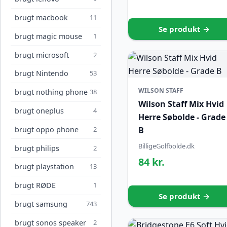
brugt macbook
11
Se produkt →
brugt magic mouse
1
brugt microsoft
2
brugt Nintendo
53
WILSON STAFF
brugt nothing phone
38
Wilson Staff Mix Hvid
brugt oneplus
4
Herre Søbolde - Grade
B
brugt oppo phone
2
BilligeGolfbolde.dk
brugt philips
2
84 kr.
brugt playstation
13
brugt RØDE
1
Se produkt →
brugt samsung
743
brugt sonos speaker
2