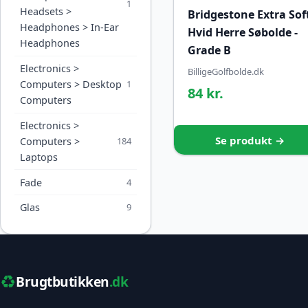
1
Headsets >
Bridgestone Extra Sof
Headphones > In-Ear
Hvid Herre Søbolde -
Headphones
Grade B
Electronics >
BilligeGolfbolde.dk
Computers > Desktop
1
84 kr.
Computers
Electronics >
Se produkt →
Computers >
184
Laptops
Fade
4
Glas
9
♻️
Brugtbutikken
.dk