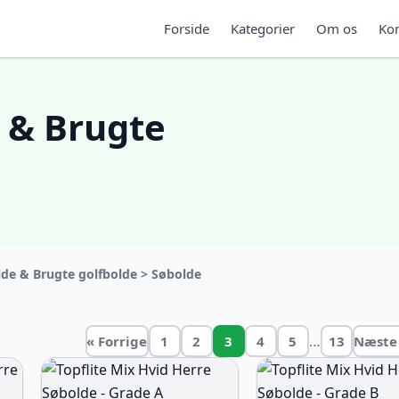
Forside
Kategorier
Om os
Kon
e & Brugte
lde & Brugte golfbolde > Søbolde
…
« Forrige
1
2
3
4
5
13
Næste