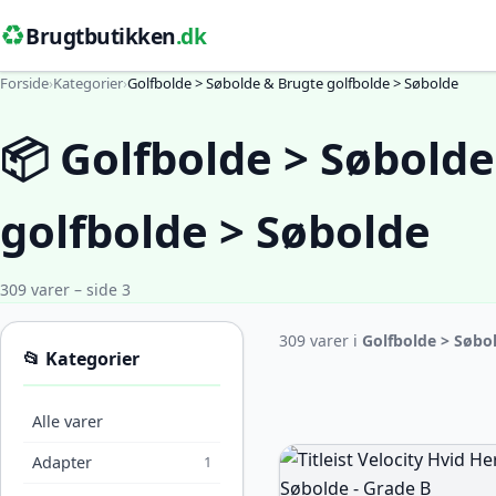
♻️
Brugtbutikken
.dk
Forside
›
Kategorier
›
Golfbolde > Søbolde & Brugte golfbolde > Søbolde
📦 Golfbolde > Søbold
golfbolde > Søbolde
309 varer – side 3
309 varer i
Golfbolde > Søbo
📂 Kategorier
Alle varer
Adapter
1