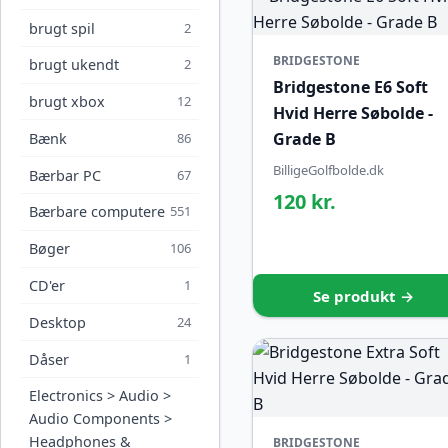
brugt spil
2
BRIDGESTONE
brugt ukendt
2
Bridgestone E6 Soft
brugt xbox
12
Hvid Herre Søbolde -
Grade B
Bænk
86
BilligeGolfbolde.dk
Bærbar PC
67
120 kr.
Bærbare computere
551
Bøger
106
CD'er
1
Se produkt →
Desktop
24
Dåser
1
Electronics > Audio >
Audio Components >
Headphones &
BRIDGESTONE