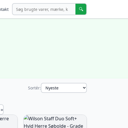
Søg
🔍
takt
Sortér:
 »