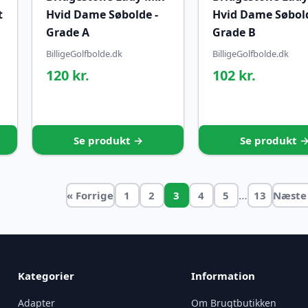
t
Hvid Dame Søbolde -
Hvid Dame Søbold
Grade A
Grade B
BilligeGolfbolde.dk
BilligeGolfbolde.dk
120 kr.
102 kr.
Se produkt →
Se produkt 
…
« Forrige
1
2
3
4
5
13
Næste
Kategorier
Information
Adapter
Om Brugtbutikken