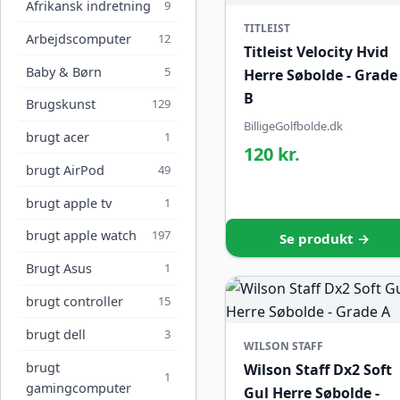
Afrikansk indretning
9
TITLEIST
Arbejdscomputer
12
Titleist Velocity Hvid
Baby & Børn
5
Herre Søbolde - Grade
B
Brugskunst
129
BilligeGolfbolde.dk
brugt acer
1
120 kr.
brugt AirPod
49
brugt apple tv
1
brugt apple watch
197
Se produkt →
Brugt Asus
1
brugt controller
15
brugt dell
3
WILSON STAFF
brugt
Wilson Staff Dx2 Soft
1
gamingcomputer
Gul Herre Søbolde -