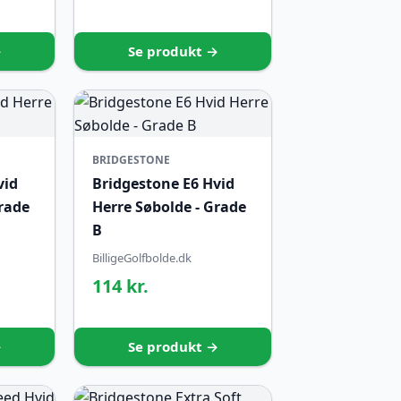
→
Se produkt →
BRIDGESTONE
vid
Bridgestone E6 Hvid
Grade
Herre Søbolde - Grade
B
BilligeGolfbolde.dk
114 kr.
→
Se produkt →