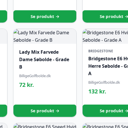
Se produkt →
Se produkt 
BRIDGESTONE
Lady Mix Farvede
Bridgestone E6 H
Dame Søbolde - Grade
Herre Søbolde - 
B
A
BilligeGolfbolde.dk
BilligeGolfbolde.dk
72 kr.
132 kr.
Se produkt →
Se produkt 