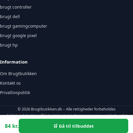
brugt controller
brugt dell
brugt gamingcomputer
brugt google pixel
brugt hp
Information
Om Brugtbutikken
Kontakt os
Privatlivspolitik
© 2026 Brugtbutikken.dk – Alle rettigheder forbeholdes
🔗 Sitet indeholder affiliate-links. Vi modtager provision ved køb, uden
ekstraomkostning for dig.
84 kr.
🛒 Gå til tilbuddet