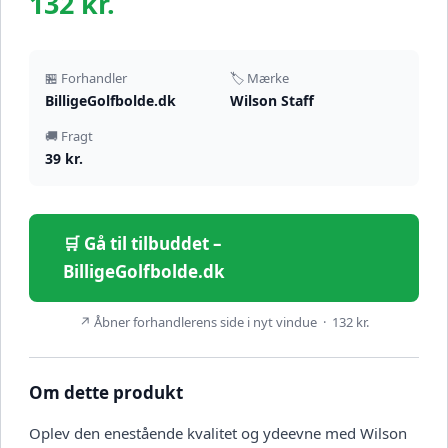
132 kr.
🏪 Forhandler
🏷️ Mærke
BilligeGolfbolde.dk
Wilson Staff
🚚 Fragt
39 kr.
🛒 Gå til tilbuddet –
BilligeGolfbolde.dk
↗ Åbner forhandlerens side i nyt vindue · 132 kr.
Om dette produkt
Oplev den enestående kvalitet og ydeevne med Wilson