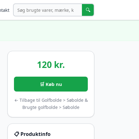
Søg
🔍
takt
120 kr.
🛒 Køb nu
← Tilbage til Golfbolde > Søbolde &
Brugte golfbolde > Søbolde
📋 Produktinfo