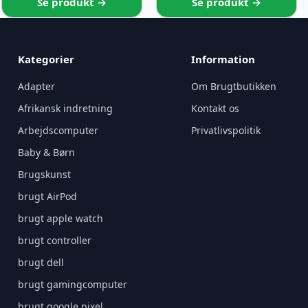
Se produkt →
Se produkt →
Kategorier
Information
Adapter
Om Brugtbutikken
Afrikansk indretning
Kontakt os
Arbejdscomputer
Privatlivspolitik
Baby & Børn
Brugskunst
brugt AirPod
brugt apple watch
brugt controller
brugt dell
brugt gamingcomputer
brugt google pixel