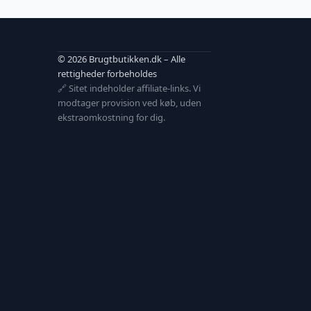
© 2026 Brugtbutikken.dk – Alle
rettigheder forbeholdes
🔗 Sitet indeholder affiliate-links. Vi
modtager provision ved køb, uden
ekstraomkostning for dig.