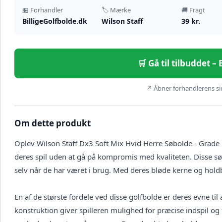
🏪 Forhandler
🏷️ Mærke
🚚 Fragt
BilligeGolfbolde.dk
Wilson Staff
39 kr.
🛒 Gå til tilbuddet –
↗ Åbner forhandlerens sid
Om dette produkt
Oplev Wilson Staff Dx3 Soft Mix Hvid Herre Søbolde - Grade B,
deres spil uden at gå på kompromis med kvaliteten. Disse sø
selv når de har været i brug. Med deres bløde kerne og holdba
En af de største fordele ved disse golfbolde er deres evne til
konstruktion giver spilleren mulighed for præcise indspil og