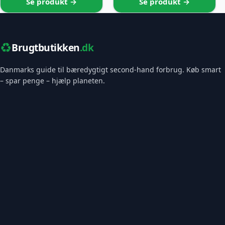
Se produkt →
Se produkt →
♻️
Brugtbutikken
.dk
Danmarks guide til bæredygtigt second-hand forbrug. Køb smart
– spar penge – hjælp planeten.