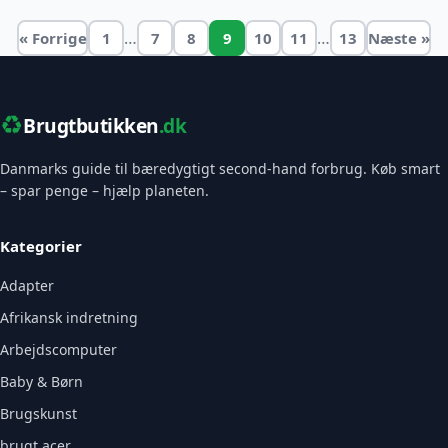
…
…
« Forrige
1
7
8
9
10
11
13
Næste »
♻️
Brugtbutikken
.dk
Danmarks guide til bæredygtigt second-hand forbrug. Køb smart
– spar penge – hjælp planeten.
Kategorier
Adapter
Afrikansk indretning
Arbejdscomputer
Baby & Børn
Brugskunst
brugt acer