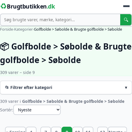
♻️
Brugtbutikken
.dk
Søg
🔍
Forside
›
Kategorier
›
Golfbolde > Søbolde & Brugte golfbolde > Søbolde
📦 Golfbolde > Søbolde & Brugte
golfbolde > Søbolde
309 varer – side 9
📂 Filtrer efter kategori
▾
309 varer i
Golfbolde > Søbolde & Brugte golfbolde > Søbolde
Sortér:
…
…
« Forrige
1
7
8
9
10
11
13
Næste »