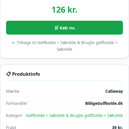
126 kr.
🛒 Køb nu
← Tilbage til Golfbolde > Søbolde & Brugte golfbolde >
Søbolde
📋 Produktinfo
Mærke
Callaway
Forhandler
BilligeGolfbolde.dk
Kategori
Golfbolde > Søbolde & Brugte golfbolde > Søbolde
Fragt
39 kr.