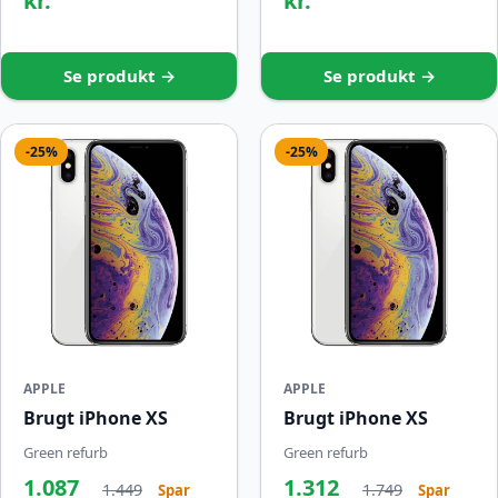
kr.
kr.
Se produkt →
Se produkt →
-25%
-25%
APPLE
APPLE
Brugt iPhone XS
Brugt iPhone XS
Green refurb
Green refurb
1.087
1.312
1.449
1.749
Spar
Spar