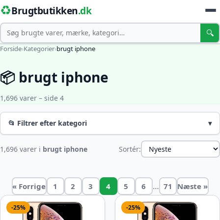
♻️
Brugtbutikken
.dk
Søg
🔍
Forside
›
Kategorier
›
brugt iphone
📦 brugt iphone
1,696 varer – side 4
📂 Filtrer efter kategori
▾
1,696 varer i
brugt iphone
Sortér:
…
« Forrige
1
2
3
4
5
6
71
Næste »
-25%
-25%