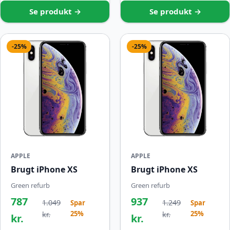
Se produkt →
Se produkt →
-25%
-25%
APPLE
APPLE
Brugt iPhone XS
Brugt iPhone XS
Green refurb
Green refurb
787
937
1.049
1.249
Spar
Spar
25%
25%
kr.
kr.
kr.
kr.