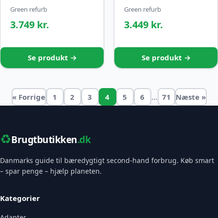
Green refurb
Green refurb
3.749 kr.
3.449 kr.
Se produkt →
Se produkt →
…
« Forrige
1
2
3
4
5
6
71
Næste »
♻️
Brugtbutikken
.dk
Danmarks guide til bæredygtigt second-hand forbrug. Køb smart
– spar penge – hjælp planeten.
Kategorier
Adapter