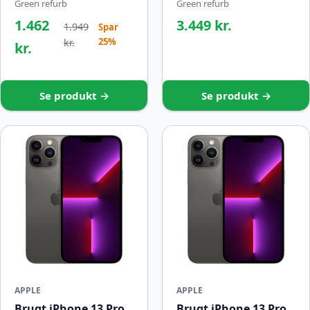
Green refurb
Green refurb
1.462
3.449 kr.
1.949
Spar
25%
kr.
kr.
Se produkt →
Se produkt →
APPLE
APPLE
Brugt iPhone 13 Pro
Brugt iPhone 13 Pro