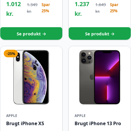
1.012
1.237
1.349
1.649
Spar
Spar
25%
25%
kr.
kr.
kr.
kr.
Se produkt →
Se produkt →
-25%
APPLE
APPLE
Brugt iPhone XS
Brugt iPhone 13 Pro