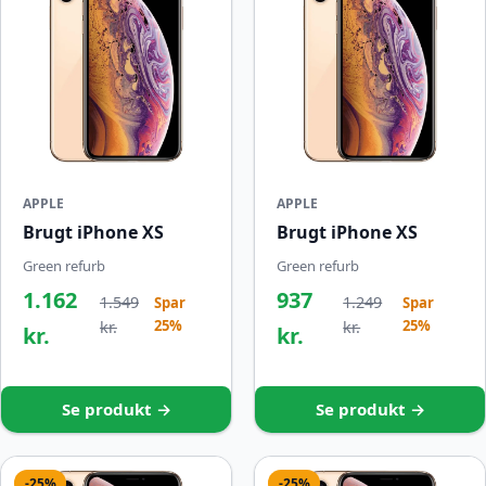
APPLE
APPLE
Brugt iPhone XS
Brugt iPhone XS
Green refurb
Green refurb
1.162
937
1.549
1.249
Spar
Spar
25%
25%
kr.
kr.
kr.
kr.
Se produkt →
Se produkt →
-25%
-25%