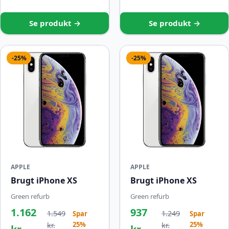
Se produkt →
Se produkt →
-25%
-25%
APPLE
APPLE
Brugt iPhone XS
Brugt iPhone XS
Green refurb
Green refurb
1.162
937
1.549
1.249
Spar
Spar
25%
25%
kr.
kr.