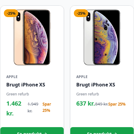
-25%
-25%
APPLE
APPLE
Brugt iPhone XS
Brugt iPhone XS
Green refurb
Green refurb
1.462
637 kr.
1.949
849 kr.
Spar
Spar 25%
25%
kr.
kr.
Se produkt →
Se produkt →