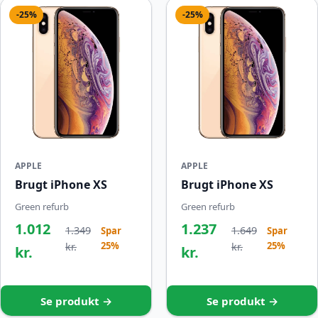
-25%
-25%
APPLE
APPLE
Brugt iPhone XS
Brugt iPhone XS
Green refurb
Green refurb
1.012
1.237
1.349
1.649
Spar
Spar
25%
25%
kr.
kr.
kr.
kr.
Se produkt →
Se produkt →