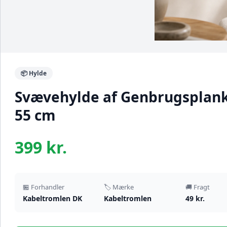
📦 Hylde
Svævehylde af Genbrugsplanke
55 cm
399 kr.
🏪 Forhandler
🏷️ Mærke
🚚 Fragt
Kabeltromlen DK
Kabeltromlen
49 kr.