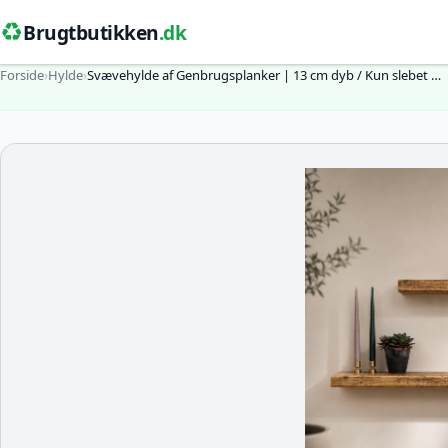
♻️
Brugtbutikken
.dk
Forside
›
Hylde
›
Svævehylde af Genbrugsplanker | 13 cm dyb / Kun slebet …