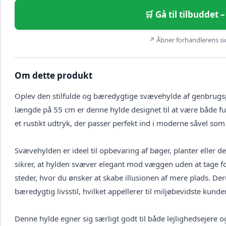
🛒 Gå til tilbuddet
↗ Åbner forhandlerens sid
Om dette produkt
Oplev den stilfulde og bæredygtige svævehylde af genbrugs
længde på 55 cm er denne hylde designet til at være både fun
et rustikt udtryk, der passer perfekt ind i moderne såvel som 
Svævehylden er ideel til opbevaring af bøger, planter eller 
sikrer, at hylden svæver elegant mod væggen uden at tage fo
steder, hvor du ønsker at skabe illusionen af mere plads. De
bæredygtig livsstil, hvilket appellerer til miljøbevidste kunder
Denne hylde egner sig særligt godt til både lejlighedsejere og