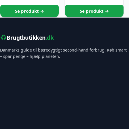
Se produkt →
Se produkt →
♻️
Brugtbutikken
.dk
Danmarks guide til bæredygtigt second-hand forbrug. Køb smart
– spar penge – hjælp planeten.