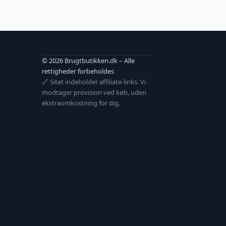
© 2026 Brugtbutikken.dk – Alle
rettigheder forbeholdes
🔗 Sitet indeholder affiliate-links. Vi
modtager provision ved køb, uden
ekstraomkostning for dig.