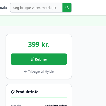
Søg
🔍
takt
399 kr.
🛒 Køb nu
← Tilbage til Hylde
📋 Produktinfo
Mærke
Kabeltromlen