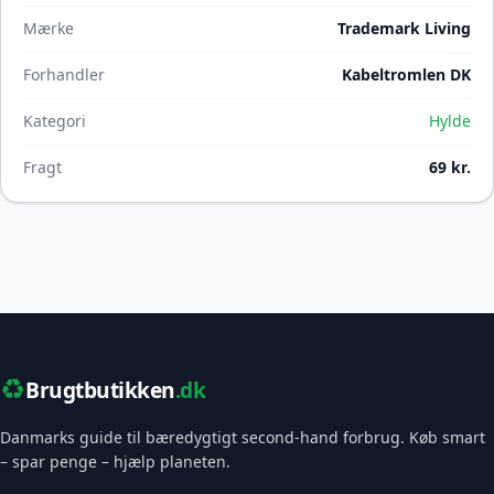
Mærke
Trademark Living
Forhandler
Kabeltromlen DK
Kategori
Hylde
Fragt
69 kr.
♻️
Brugtbutikken
.dk
Danmarks guide til bæredygtigt second-hand forbrug. Køb smart
– spar penge – hjælp planeten.