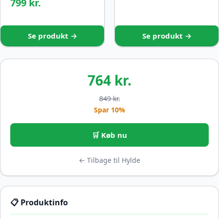
799 kr.
Se produkt →
Se produkt →
764 kr.
849 kr.
Spar 10%
🛒 Køb nu
← Tilbage til Hylde
📋 Produktinfo