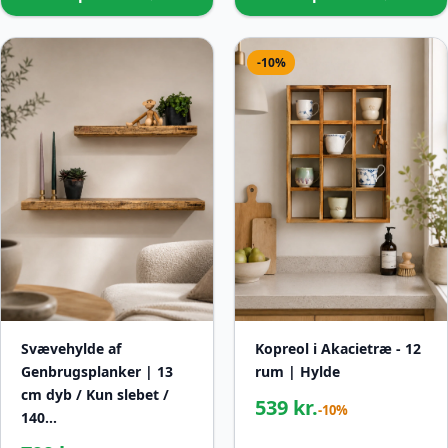
-10%
Svævehylde af
Kopreol i Akacietræ - 12
Genbrugsplanker | 13
rum | Hylde
cm dyb / Kun slebet /
539 kr.
-10%
140…