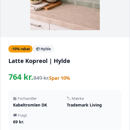
-10% rabat
📦 Hylde
Latte Kopreol | Hylde
764 kr.
849 kr.
Spar 10%
🏪 Forhandler
🏷️ Mærke
Kabeltromlen DK
Trademark Living
🚚 Fragt
69 kr.