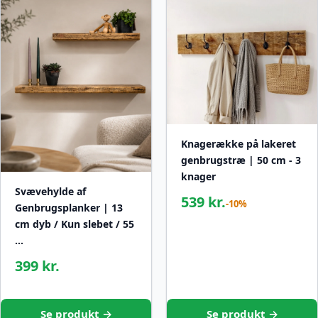
Knagerække på lakeret
genbrugstræ | 50 cm - 3
knager
Svævehylde af
539 kr.
-10%
Genbrugsplanker | 13
cm dyb / Kun slebet / 55
…
399 kr.
Se produkt →
Se produkt →