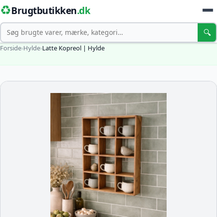
♻️
Brugtbutikken
.dk
Søg
🔍
Forside
›
Hylde
›
Latte Kopreol | Hylde