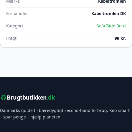
Mærke
Kabeltromlen
Forhandler
Kabeltromlen DK
Kategori
Sofa/Side Bord
Fragt
99 kr.
♻️
Brugtbutikken
.dk
Danmarks guide til bæredygtigt second-hand forbrug. Køb smart
– spar penge – hjælp planeten.