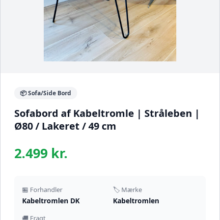
📦 Sofa/Side Bord
Sofabord af Kabeltromle | Stråleben |
Ø80 / Lakeret / 49 cm
2.499 kr.
🏪 Forhandler
🏷️ Mærke
Kabeltromlen DK
Kabeltromlen
🚚 Fragt