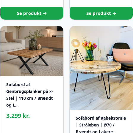
Se produkt →
Se produkt →
Sofabord af
Genbrugsplanker på x-
Stel | 110 cm / Brændt
og L…
3.299 kr.
Sofabord af Kabeltromle
| Stråleben | Ø70 /
Brændt og Lakere…