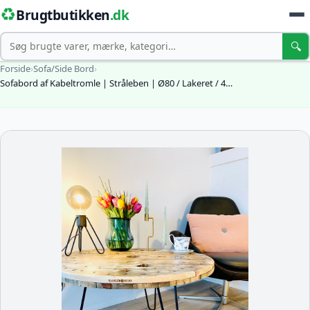
♻️
Brugtbutikken
.dk
Søg
🔍
Forside
›
Sofa/Side Bord
›
Sofabord af Kabeltromle | Stråleben | Ø80 / Lakeret / 4…