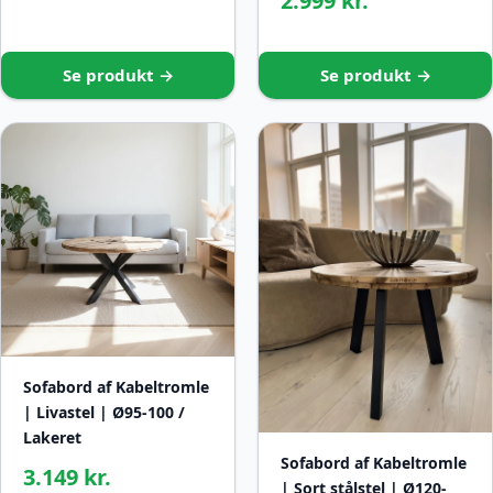
2.999 kr.
Se produkt →
Se produkt →
Sofabord af Kabeltromle
| Livastel | Ø95-100 /
Lakeret
Sofabord af Kabeltromle
3.149 kr.
| Sort stålstel | Ø120-