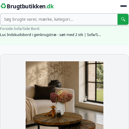
♻️
Brugtbutikken
.dk
Søg
🔍
Forside
›
Sofa/Side Bord
›
Luc Indskudsbord i genbrugstræ - sæt med 2 stk | Sofa/S…