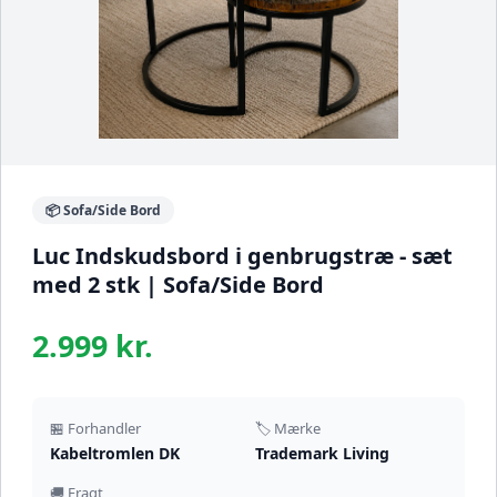
📦 Sofa/Side Bord
Luc Indskudsbord i genbrugstræ - sæt
med 2 stk | Sofa/Side Bord
2.999 kr.
🏪 Forhandler
🏷️ Mærke
Kabeltromlen DK
Trademark Living
🚚 Fragt