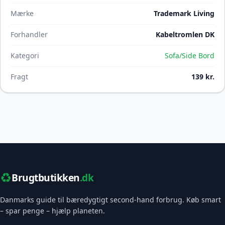
Mærke
Trademark Living
Forhandler
Kabeltromlen DK
Kategori
Sofa/Side Bord
Fragt
139 kr.
♻️
Brugtbutikken
.dk
Danmarks guide til bæredygtigt second-hand forbrug. Køb smart
– spar penge – hjælp planeten.