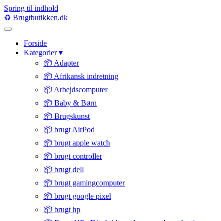
Spring til indhold
♻️
Brugtbutikken
.dk
Forside
Kategorier
▾
📦 Adapter
📦 Afrikansk indretning
📦 Arbejdscomputer
📦 Baby & Børn
📦 Brugskunst
📦 brugt AirPod
📦 brugt apple watch
📦 brugt controller
📦 brugt dell
📦 brugt gamingcomputer
📦 brugt google pixel
📦 brugt hp