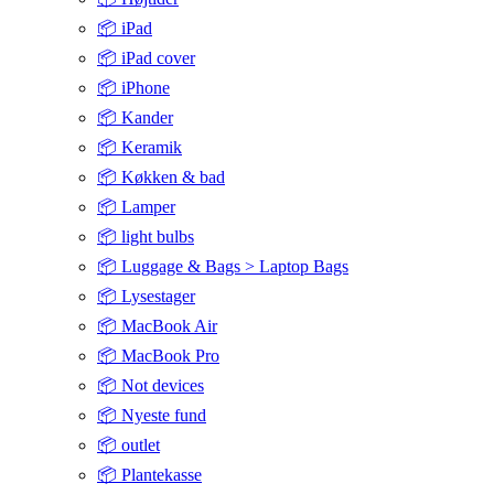
📦 iPad
📦 iPad cover
📦 iPhone
📦 Kander
📦 Keramik
📦 Køkken & bad
📦 Lamper
📦 light bulbs
📦 Luggage & Bags > Laptop Bags
📦 Lysestager
📦 MacBook Air
📦 MacBook Pro
📦 Not devices
📦 Nyeste fund
📦 outlet
📦 Plantekasse