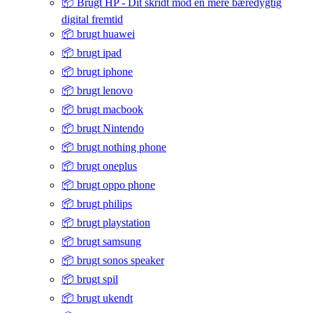
📦 Brugt HP - Dit skridt mod en mere bæredygtig
digital fremtid
📦 brugt huawei
📦 brugt ipad
📦 brugt iphone
📦 brugt lenovo
📦 brugt macbook
📦 brugt Nintendo
📦 brugt nothing phone
📦 brugt oneplus
📦 brugt oppo phone
📦 brugt philips
📦 brugt playstation
📦 brugt samsung
📦 brugt sonos speaker
📦 brugt spil
📦 brugt ukendt