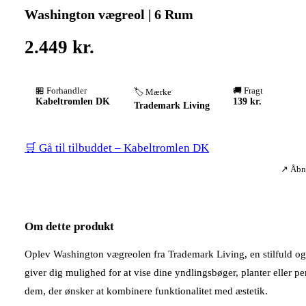
Washington vægreol | 6 Rum
2.449 kr.
🏪 Forhandler
🚚 Fragt
🏷️ Mærke
Kabeltromlen DK
139 kr.
Trademark Living
🛒 Gå til tilbuddet – Kabeltromlen DK
↗ Åbne
Om dette produkt
Oplev Washington vægreolen fra Trademark Living, en stilfuld og
giver dig mulighed for at vise dine yndlingsbøger, planter eller pe
dem, der ønsker at kombinere funktionalitet med æstetik.