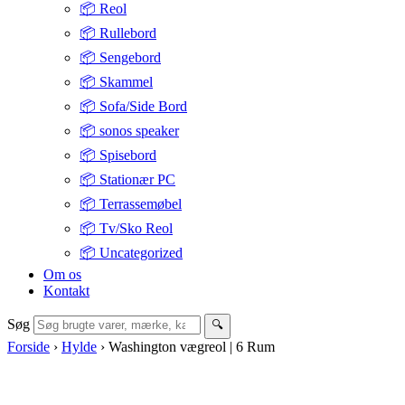
📦 Reol
📦 Rullebord
📦 Sengebord
📦 Skammel
📦 Sofa/Side Bord
📦 sonos speaker
📦 Spisebord
📦 Stationær PC
📦 Terrassemøbel
📦 Tv/Sko Reol
📦 Uncategorized
Om os
Kontakt
Søg
🔍
Forside
›
Hylde
›
Washington vægreol | 6 Rum