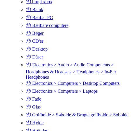
📦 brugt xbox
📦 Bænk
📦 Bærbar PC
📦 Bærbare computere
📦 Bøger
📦 CD'er
📦 Desktop
📦 Dåser
📦 Electronics > Audio > Audio Components >
Headphones & Headsets > Headphones > In-Ear
Headphones
📦 Electronics > Computers > Desktop Computers
📦 Electronics > Computers > Laptops
📦 Fade
📦 Glas
📦 Golfbolde > Søbolde & Brugte golfbolde > Søbolde
📦 Hylde
📦 Højtider