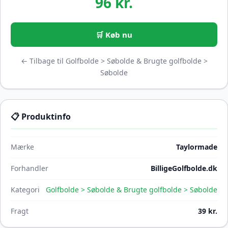
96 kr.
🛒 Køb nu
← Tilbage til Golfbolde > Søbolde & Brugte golfbolde >
Søbolde
📋 Produktinfo
Mærke
Taylormade
Forhandler
BilligeGolfbolde.dk
Kategori
Golfbolde > Søbolde & Brugte golfbolde > Søbolde
Fragt
39 kr.