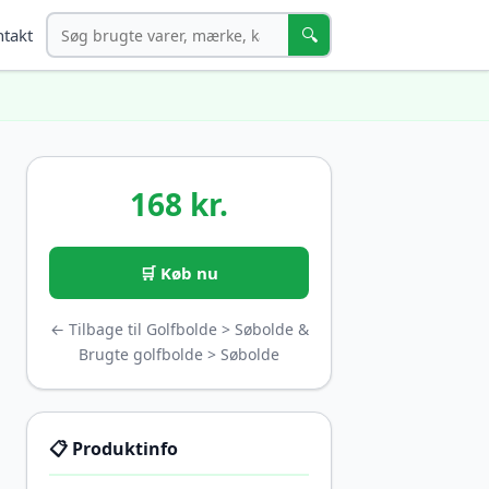
Søg
🔍
takt
168 kr.
🛒 Køb nu
← Tilbage til Golfbolde > Søbolde &
Brugte golfbolde > Søbolde
📋 Produktinfo