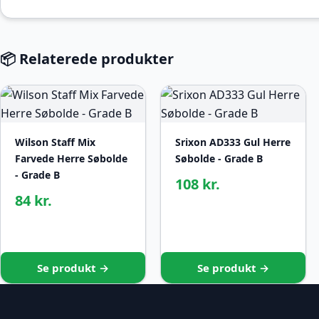
📦 Relaterede produkter
Wilson Staff Mix
Srixon AD333 Gul Herre
Farvede Herre Søbolde
Søbolde - Grade B
- Grade B
108 kr.
84 kr.
Se produkt →
Se produkt →