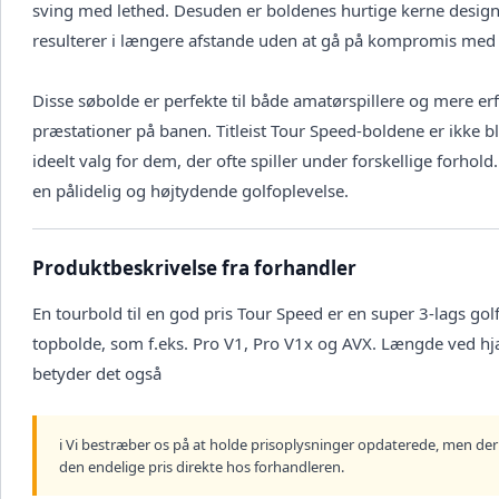
sving med lethed. Desuden er boldenes hurtige kerne designe
resulterer i længere afstande uden at gå på kompromis med 
Disse søbolde er perfekte til både amatørspillere og mere er
præstationer på banen. Titleist Tour Speed-boldene er ikke bl
ideelt valg for dem, der ofte spiller under forskellige forhol
en pålidelig og højtydende golfoplevelse.
Produktbeskrivelse fra forhandler
En tourbold til en god pris Tour Speed er en super 3-lags gol
topbolde, som f.eks. Pro V1, Pro V1x og AVX. Længde ved hjæl
betyder det også
ℹ️ Vi bestræber os på at holde prisoplysninger opdaterede, men der 
den endelige pris direkte hos forhandleren.