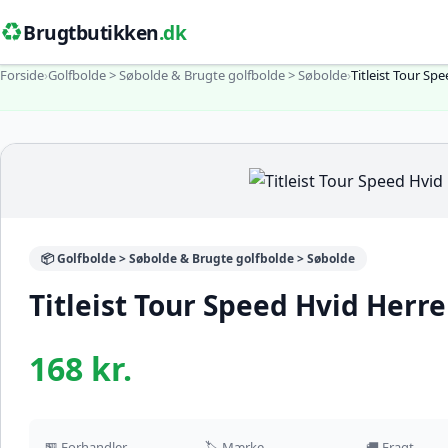
♻️
Brugtbutikken
.dk
Forside
›
Golfbolde > Søbolde & Brugte golfbolde > Søbolde
›
Titleist Tour Sp
📦 Golfbolde > Søbolde & Brugte golfbolde > Søbolde
Titleist Tour Speed Hvid Herre
168 kr.
🏪 Forhandler
🏷️ Mærke
🚚 Fragt