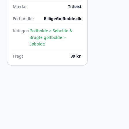
Mærke
Titleist
Forhandler
BilligeGolfbolde.dk
Kategori
Golfbolde > Søbolde &
Brugte golfbolde >
Søbolde
Fragt
39 kr.