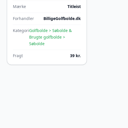
Mærke
Titleist
Forhandler
BilligeGolfbolde.dk
Kategori
Golfbolde > Søbolde &
Brugte golfbolde >
Søbolde
Fragt
39 kr.