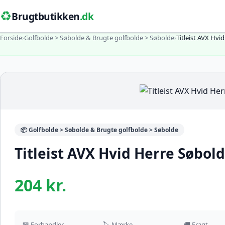
♻️
Brugtbutikken
.dk
Forside
›
Golfbolde > Søbolde & Brugte golfbolde > Søbolde
›
Titleist AVX Hvi
📦 Golfbolde > Søbolde & Brugte golfbolde > Søbolde
Titleist AVX Hvid Herre Søbold
204 kr.
🏪 Forhandler
🏷️ Mærke
🚚 Fragt