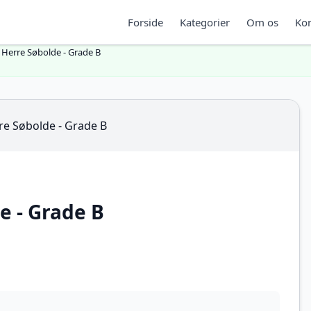
Forside
Kategorier
Om os
Kon
d Herre Søbolde - Grade B
e - Grade B