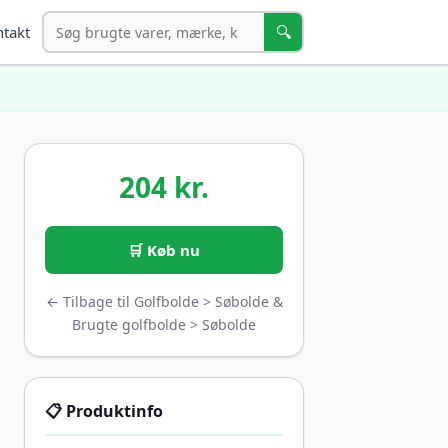
Søg
🔍
takt
204 kr.
🛒 Køb nu
← Tilbage til Golfbolde > Søbolde &
Brugte golfbolde > Søbolde
📋 Produktinfo