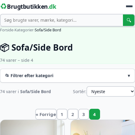
♻️
Brugtbutikken
.dk
Søg
🔍
Forside
›
Kategorier
›
Sofa/Side Bord
📦 Sofa/Side Bord
74 varer – side 4
📂 Filtrer efter kategori
▾
74 varer i
Sofa/Side Bord
Sortér:
« Forrige
1
2
3
4