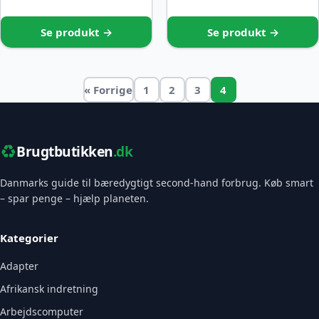
Se produkt →
Se produkt →
« Forrige
1
2
3
4
♻️
Brugtbutikken
.dk
Danmarks guide til bæredygtigt second-hand forbrug. Køb smart
– spar penge – hjælp planeten.
Kategorier
Adapter
Afrikansk indretning
Arbejdscomputer