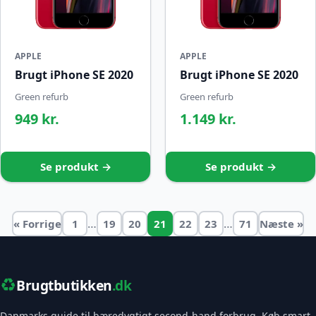
APPLE
APPLE
Brugt iPhone SE 2020
Brugt iPhone SE 2020
Green refurb
Green refurb
949 kr.
1.149 kr.
Se produkt →
Se produkt →
…
…
« Forrige
1
19
20
21
22
23
71
Næste »
♻️
Brugtbutikken
.dk
Danmarks guide til bæredygtigt second-hand forbrug. Køb smart