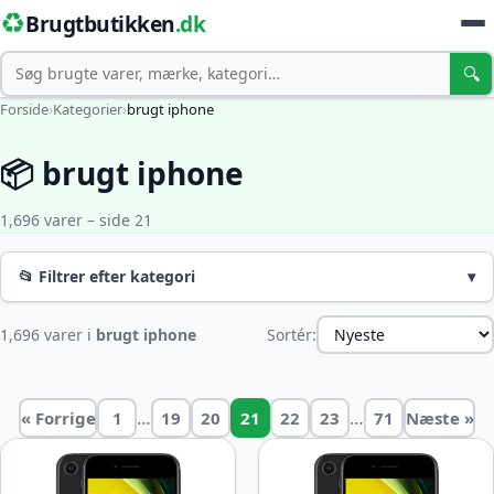
♻️
Brugtbutikken
.dk
Søg
🔍
Forside
›
Kategorier
›
brugt iphone
📦 brugt iphone
1,696 varer – side 21
📂 Filtrer efter kategori
▾
1,696 varer i
brugt iphone
Sortér:
…
…
« Forrige
1
19
20
21
22
23
71
Næste »