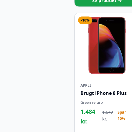
Se produkt →
-10%
APPLE
Brugt iPhone 8 Plus
Green refurb
1.484
1.649
Spar
10%
kr.
kr.