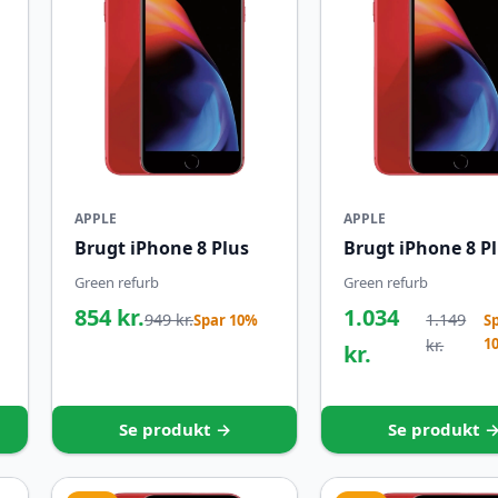
APPLE
APPLE
Brugt iPhone 8 Plus
Brugt iPhone 8 P
Green refurb
Green refurb
854 kr.
1.034
949 kr.
1.149
Spar 10%
S
1
kr.
kr.
Se produkt →
Se produkt 