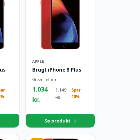
APPLE
lus
Brugt iPhone 8 Plus
Green refurb
1.034
1.149
par
Spar
0%
10%
kr.
kr.
→
Se produkt →