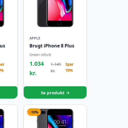
APPLE
lus
Brugt iPhone 8 Plus
Green refurb
1.034
1.149
par
Spar
0%
10%
kr.
kr.
→
Se produkt →
-10%