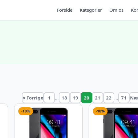
Forside
Kategorier
Om os
Kon
…
…
« Forrige
1
18
19
20
21
22
71
Næ
-10%
-10%