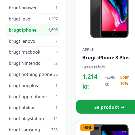
brugt huawei
1
brugt ipad
1,297
brugt iphone
1,696
brugt lenovo
7
APPLE
brugt macbook
8
Brugt iPhone 8 Plus
brugt Nintendo
52
Green refurb
brugt nothing phone
36
1.214
1.349
Spar
10%
kr.
kr.
brugt oneplus
1
brugt oppo phone
2
Se produkt →
brugt philips
1
brugt playstation
12
-10%
brugt samsung
738