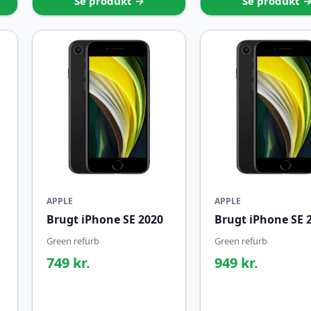
Se produkt →
Se produkt 
APPLE
APPLE
Brugt iPhone SE 2020
Brugt iPhone SE 
Green refurb
Green refurb
749 kr.
949 kr.