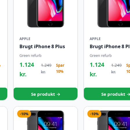
APPLE
APPLE
Brugt iPhone 8 Plus
Brugt iPhone 8 P
Green refurb
Green refurb
1.124
1.124
1.249
1.249
%
Spar
S
10%
1
kr.
kr.
kr.
kr.
Se produkt →
Se produkt 
-10%
-10%