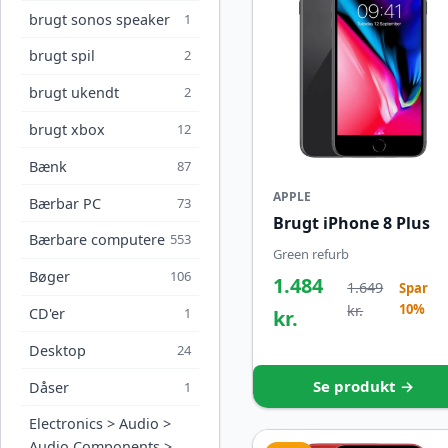
brugt sonos speaker
1
brugt spil
2
brugt ukendt
2
brugt xbox
12
Bænk
87
APPLE
Bærbar PC
73
Brugt iPhone 8 Plus
Bærbare computere
553
Green refurb
Bøger
106
1.484
1.649
Spar
10%
kr.
CD'er
1
kr.
Desktop
24
Se produkt →
Dåser
1
Electronics > Audio >
Audio Components >