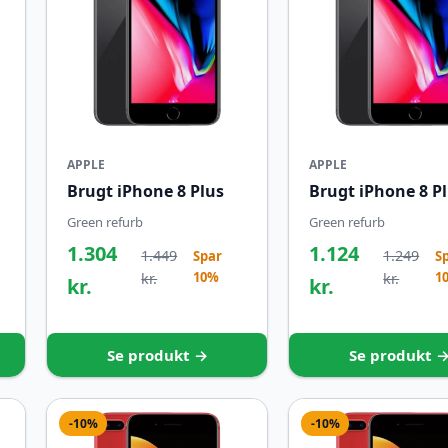
APPLE
APPLE
Brugt iPhone 8 Plus
Brugt iPhone 8 P
Green refurb
Green refurb
1.304
1.124
1.449
1.249
Spar
S
10%
1
kr.
kr.
kr.
kr.
Se produkt →
Se produkt 
-10%
-10%