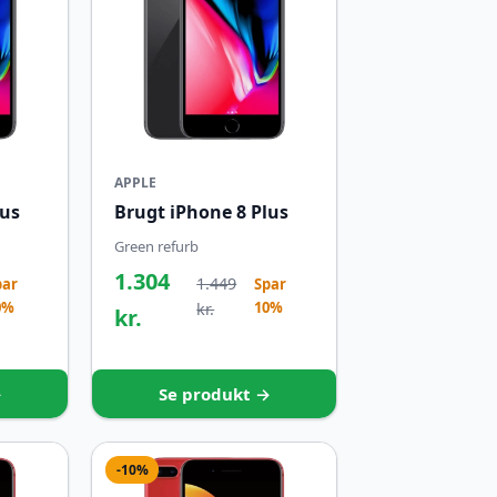
APPLE
lus
Brugt iPhone 8 Plus
Green refurb
1.304
1.449
par
Spar
0%
10%
kr.
kr.
→
Se produkt →
-10%