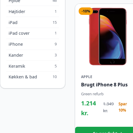
Hylde
46
Højtider
1
-10%
iPad
15
iPad cover
1
iPhone
9
Kander
3
Keramik
5
Køkken & bad
10
APPLE
Brugt iPhone 8 Plus
Green refurb
1.214
1.349
Spar
10%
kr.
kr.