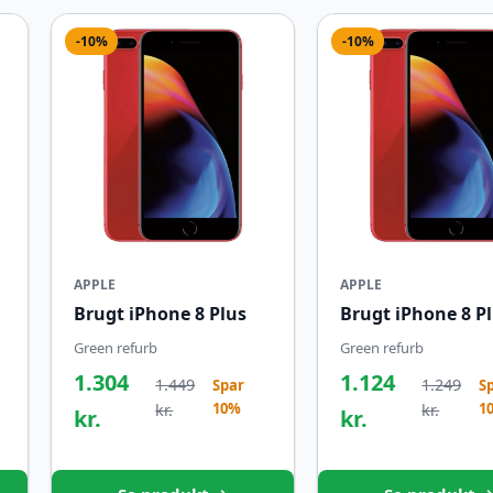
-10%
-10%
APPLE
APPLE
Brugt iPhone 8 Plus
Brugt iPhone 8 P
Green refurb
Green refurb
1.304
1.124
1.449
1.249
Spar
S
10%
1
kr.
kr.
kr.
kr.