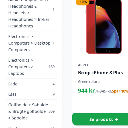
-10%
Headphones &
1
Headsets >
Headphones > In-Ear
Headphones
Electronics >
Computers > Desktop
1
Computers
Electronics >
APPLE
Computers >
180
Brugt iPhone 8 Plus
Laptops
Green refurb
Fade
4
944 kr.
1.049 kr.
Spar 10
Glas
9
Golfbolde > Søbolde
& Brugte golfbolde
309
> Søbolde
Se produkt →