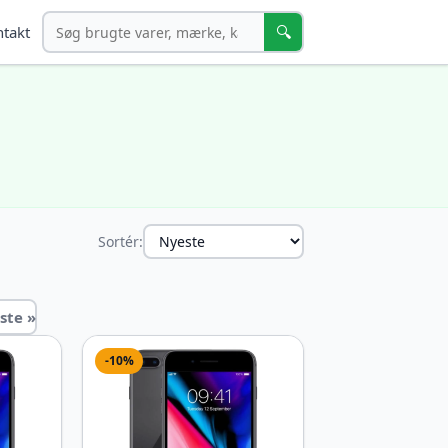
Søg
🔍
takt
Sortér:
ste »
-10%