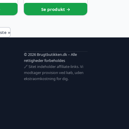
→
Se produkt →
ste »
© 2026 Brugtbutikken.dk – Alle
rettigheder forbeholdes
🔗 Sitet indeholder affiliate-links. Vi
modtager provision ved køb, uden
ekstraomkostning for dig.