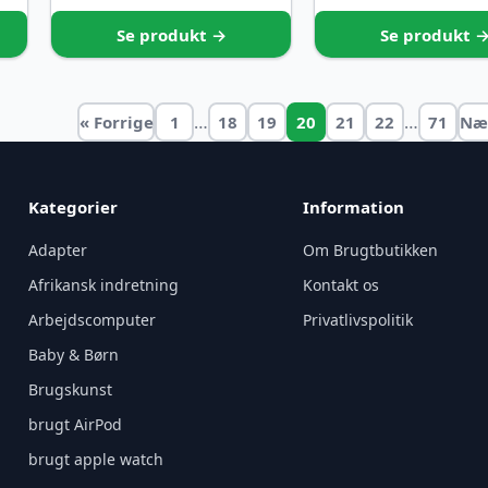
Se produkt →
Se produkt 
…
…
« Forrige
1
18
19
20
21
22
71
Næ
Kategorier
Information
Adapter
Om Brugtbutikken
Afrikansk indretning
Kontakt os
Arbejdscomputer
Privatlivspolitik
Baby & Børn
Brugskunst
brugt AirPod
brugt apple watch