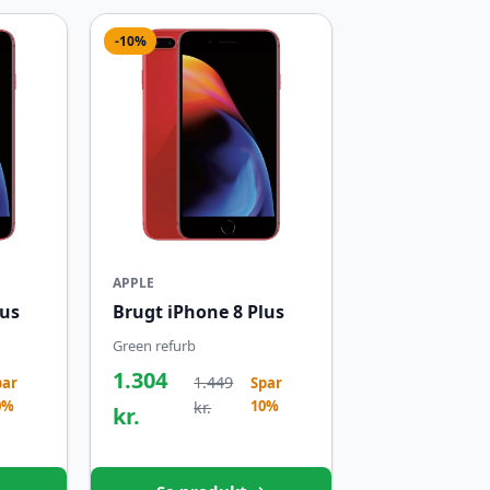
-10%
APPLE
lus
Brugt iPhone 8 Plus
Green refurb
1.304
1.449
par
Spar
0%
10%
kr.
kr.