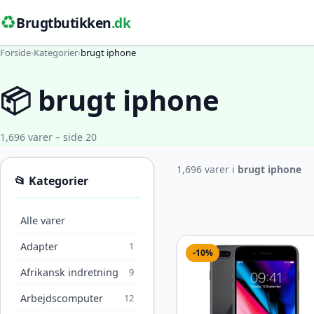
♻️
Brugtbutikken
.dk
Forside
›
Kategorier
›
brugt iphone
📦 brugt iphone
1,696 varer – side 20
1,696 varer i
brugt iphone
📂 Kategorier
Alle varer
Adapter
1
-10%
Afrikansk indretning
9
Arbejdscomputer
12