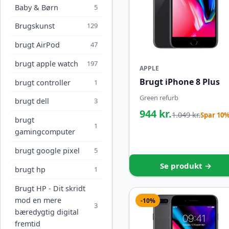
Baby & Børn
5
Brugskunst
129
brugt AirPod
47
brugt apple watch
197
APPLE
Brugt iPhone 8 Plus
brugt controller
1
Green refurb
brugt dell
3
944 kr.
1.049 kr.
Spar 10
brugt
1
gamingcomputer
brugt google pixel
5
Se produkt →
brugt hp
1
Brugt HP - Dit skridt
mod en mere
-10%
3
bæredygtig digital
fremtid