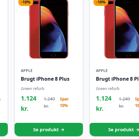
-10%
-10%
APPLE
APPLE
Brugt iPhone 8 Plus
Brugt iPhone 8 P
Green refurb
Green refurb
1.124
1.124
1.249
1.249
%
Spar
S
10%
1
kr.
kr.
kr.
kr.
Se produkt →
Se produkt 