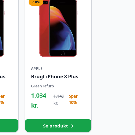
-10%
APPLE
lus
Brugt iPhone 8 Plus
Green refurb
1.034
1.149
par
Spar
0%
10%
kr.
kr.
→
Se produkt →