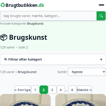
♻️
Brugtbutikken
.dk
Søg
🔍
Forside
›
Kategorier
›
Brugskunst
📦 Brugskunst
129 varer – side 2
📂 Filtrer efter kategori
▾
129 varer i
Brugskunst
Sortér:
…
« Forrige
1
2
3
4
6
Næste »