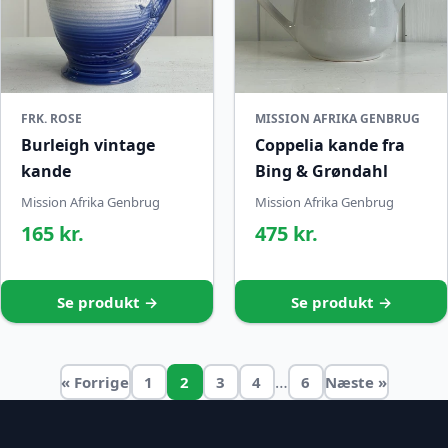
FRK. ROSE
MISSION AFRIKA GENBRUG
Burleigh vintage
Coppelia kande fra
kande
Bing & Grøndahl
Mission Afrika Genbrug
Mission Afrika Genbrug
165 kr.
475 kr.
Se produkt →
Se produkt →
…
« Forrige
1
2
3
4
6
Næste »