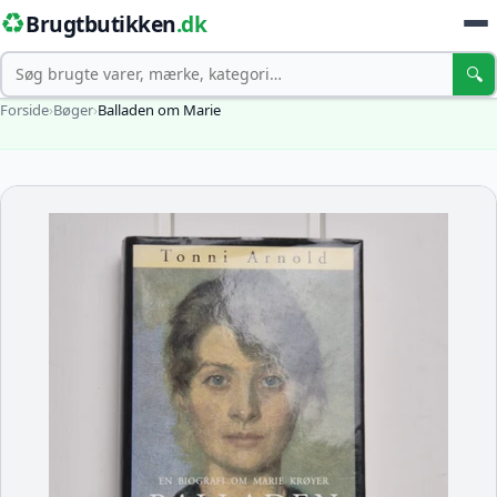
♻️
Brugtbutikken
.dk
Søg
🔍
Forside
›
Bøger
›
Balladen om Marie