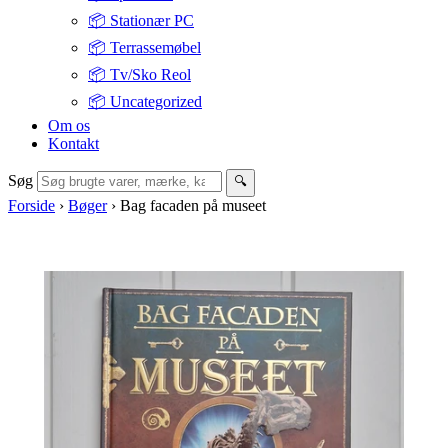
📦 Stationær PC
📦 Terrassemøbel
📦 Tv/Sko Reol
📦 Uncategorized
Om os
Kontakt
Søg
🔍
Forside
›
Bøger
›
Bag facaden på museet