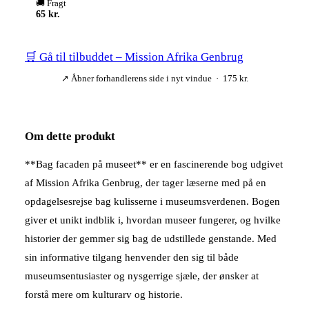
🚚 Fragt
65 kr.
🛒 Gå til tilbuddet – Mission Afrika Genbrug
↗ Åbner forhandlerens side i nyt vindue · 175 kr.
Om dette produkt
**Bag facaden på museet** er en fascinerende bog udgivet
af Mission Afrika Genbrug, der tager læserne med på en
opdagelsesrejse bag kulisserne i museumsverdenen. Bogen
giver et unikt indblik i, hvordan museer fungerer, og hvilke
historier der gemmer sig bag de udstillede genstande. Med
sin informative tilgang henvender den sig til både
museumsentusiaster og nysgerrige sjæle, der ønsker at
forstå mere om kulturarv og historie.