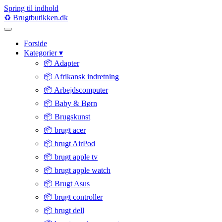
Spring til indhold
♻️
Brugtbutikken
.dk
Forside
Kategorier
▾
📦 Adapter
📦 Afrikansk indretning
📦 Arbejdscomputer
📦 Baby & Børn
📦 Brugskunst
📦 brugt acer
📦 brugt AirPod
📦 brugt apple tv
📦 brugt apple watch
📦 Brugt Asus
📦 brugt controller
📦 brugt dell