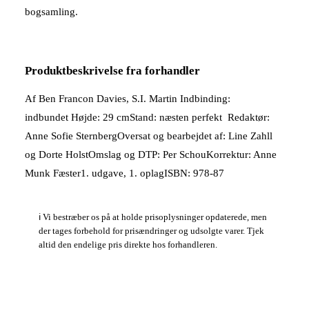
bogsamling.
Produktbeskrivelse fra forhandler
Af Ben Francon Davies, S.I. Martin Indbinding:
indbundet Højde: 29 cmStand: næsten perfekt Redaktør:
Anne Sofie SternbergOversat og bearbejdet af: Line Zahll
og Dorte HolstOmslag og DTP: Per SchouKorrektur: Anne
Munk Fæster1. udgave, 1. oplagISBN: 978-87
ℹ️ Vi bestræber os på at holde prisoplysninger opdaterede, men
der tages forbehold for prisændringer og udsolgte varer. Tjek
altid den endelige pris direkte hos forhandleren.