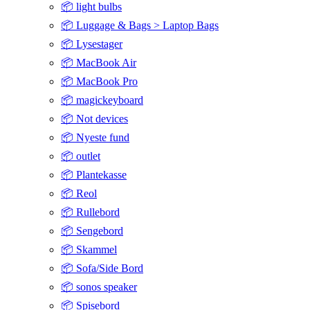
📦 light bulbs
📦 Luggage & Bags > Laptop Bags
📦 Lysestager
📦 MacBook Air
📦 MacBook Pro
📦 magickeyboard
📦 Not devices
📦 Nyeste fund
📦 outlet
📦 Plantekasse
📦 Reol
📦 Rullebord
📦 Sengebord
📦 Skammel
📦 Sofa/Side Bord
📦 sonos speaker
📦 Spisebord