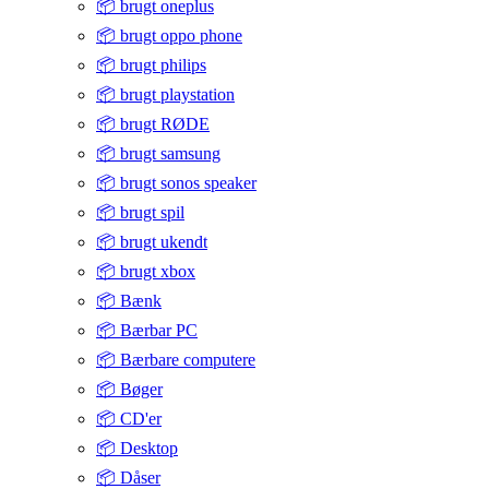
📦 brugt oneplus
📦 brugt oppo phone
📦 brugt philips
📦 brugt playstation
📦 brugt RØDE
📦 brugt samsung
📦 brugt sonos speaker
📦 brugt spil
📦 brugt ukendt
📦 brugt xbox
📦 Bænk
📦 Bærbar PC
📦 Bærbare computere
📦 Bøger
📦 CD'er
📦 Desktop
📦 Dåser