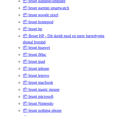
📦 brugt gamingcomputer
📦 brugt garmin smartwatch
📦 brugt google pixel
📦 brugt homepod
📦 brugt hp
📦 Brugt HP - Dit skridt mod en mere bæredygtig
digital fremtid
📦 brugt huawei
📦 brugt iMac
📦 brugt ipad
📦 brugt iphone
📦 brugt lenovo
📦 brugt macbook
📦 brugt magic mouse
📦 brugt microsoft
📦 brugt Nintendo
📦 brugt nothing phone