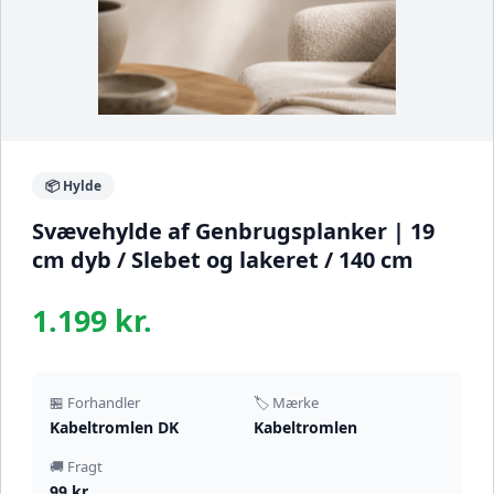
📦 Hylde
Svævehylde af Genbrugsplanker | 19
cm dyb / Slebet og lakeret / 140 cm
1.199 kr.
🏪 Forhandler
🏷️ Mærke
Kabeltromlen DK
Kabeltromlen
🚚 Fragt
99 kr.