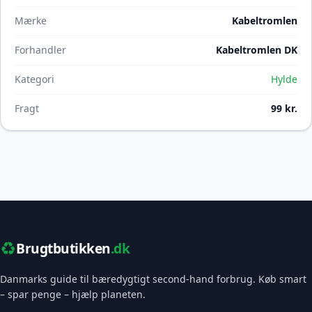
Mærke
Kabeltromlen
Forhandler
Kabeltromlen DK
Kategori
Hylde
Fragt
99 kr.
♻️
Brugtbutikken
.dk
Danmarks guide til bæredygtigt second-hand forbrug. Køb smart
– spar penge – hjælp planeten.