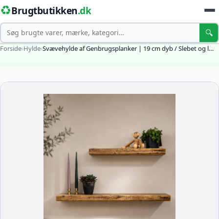
♻️
Brugtbutikken
.dk
Søg
🔍
Forside
›
Hylde
›
Svævehylde af Genbrugsplanker | 19 cm dyb / Slebet og l…