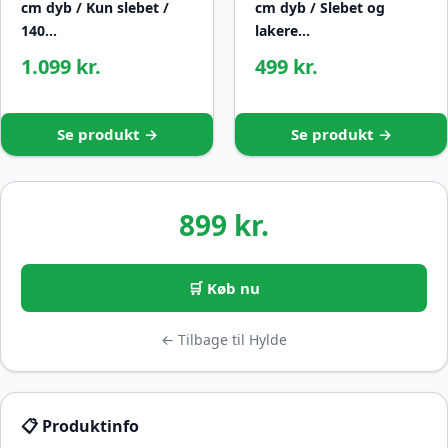
cm dyb / Kun slebet /
cm dyb / Slebet og
140…
lakere…
1.099 kr.
499 kr.
Se produkt →
Se produkt →
899 kr.
🛒 Køb nu
← Tilbage til Hylde
📋 Produktinfo