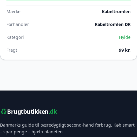
Mærke
Kabeltromlen
Forhandler
Kabeltromlen DK
Kategori
Hylde
Fragt
99 kr.
♻️
Brugtbutikken
.dk
Danmarks guide til bæredygtigt second-hand forbrug. Køb smart
– spar penge – hjælp planeten.