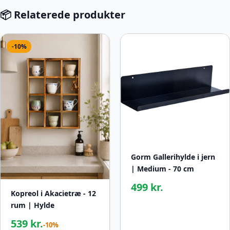
📦 Relaterede produkter
-10%
Gorm Gallerihylde i jern
| Medium - 70 cm
499 kr.
Kopreol i Akacietræ - 12
rum | Hylde
539 kr.
-10%