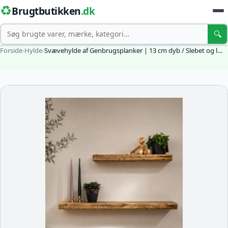
♻️
Brugtbutikken
.dk
Søg
🔍
Forside
›
Hylde
›
Svævehylde af Genbrugsplanker | 13 cm dyb / Slebet og l…