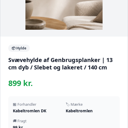
📦 Hylde
Svævehylde af Genbrugsplanker | 13
cm dyb / Slebet og lakeret / 140 cm
899 kr.
🏪 Forhandler
🏷️ Mærke
Kabeltromlen DK
Kabeltromlen
🚚 Fragt
99 kr.