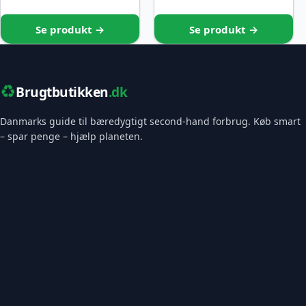
Se produkt →
Se produkt →
♻️
Brugtbutikken
.dk
Danmarks guide til bæredygtigt second-hand forbrug. Køb smart
– spar penge – hjælp planeten.