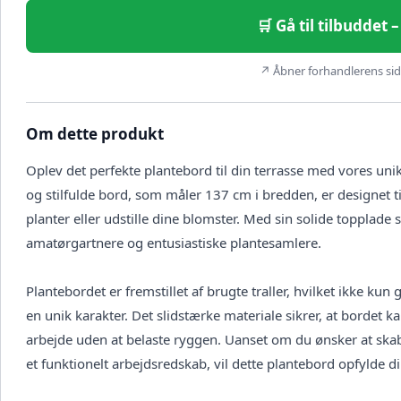
🛒 Gå til tilbuddet
↗ Åbner forhandlerens side
Om dette produkt
Oplev det perfekte plantebord til din terrasse med vores unik
og stilfulde bord, som måler 137 cm i bredden, er designet til
planter eller udstille dine blomster. Med sin solide topplade
amatørgartnere og entusiastiske plantesamlere.
Plantebordet er fremstillet af brugte traller, hvilket ikke kun
en unik karakter. Det slidstærke materiale sikrer, at bordet k
arbejde uden at belaste ryggen. Uanset om du ønsker at skabe
et funktionelt arbejdsredskab, vil dette plantebord opfylde d