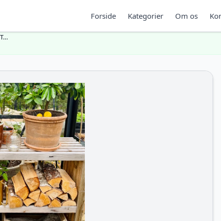
Forside
Kategorier
Om os
Kon
 T…