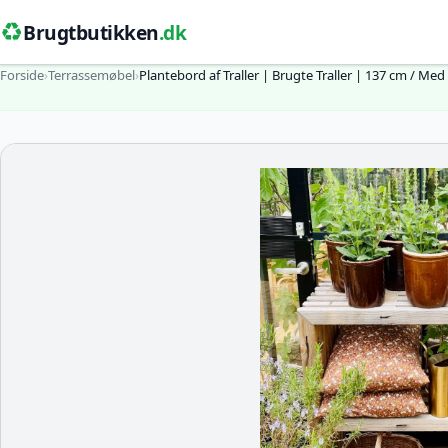
♻️
Brugtbutikken
.dk
Forside
›
Terrassemøbel
›
Plantebord af Traller | Brugte Traller | 137 cm / Med