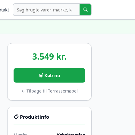
Søg
🔍
takt
3.549 kr.
🛒 Køb nu
← Tilbage til Terrassemøbel
📋 Produktinfo
Mærke
Kabeltromlen