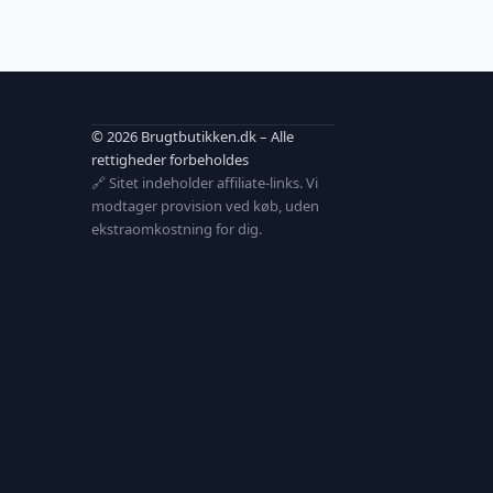
© 2026 Brugtbutikken.dk – Alle
rettigheder forbeholdes
🔗 Sitet indeholder affiliate-links. Vi
modtager provision ved køb, uden
ekstraomkostning for dig.