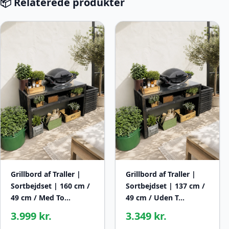
📦 Relaterede produkter
Grillbord af Traller |
Grillbord af Traller |
Sortbejdset | 160 cm /
Sortbejdset | 137 cm /
49 cm / Med To…
49 cm / Uden T…
3.999 kr.
3.349 kr.