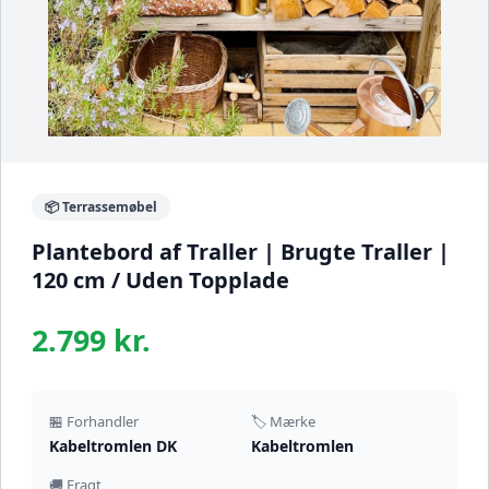
📦 Terrassemøbel
Plantebord af Traller | Brugte Traller |
120 cm / Uden Topplade
2.799 kr.
🏪 Forhandler
🏷️ Mærke
Kabeltromlen DK
Kabeltromlen
🚚 Fragt