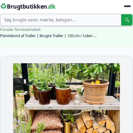
♻️
Brugtbutikken
.dk
Søg
🔍
Forside
›
Terrassemøbel
›
Plantebord af Traller | Brugte Traller | 120 cm / Uden …