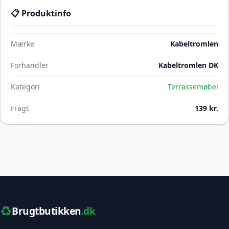
📋 Produktinfo
Mærke
Kabeltromlen
Forhandler
Kabeltromlen DK
Kategori
Terrassemøbel
Fragt
139 kr.
♻️
Brugtbutikken
.dk