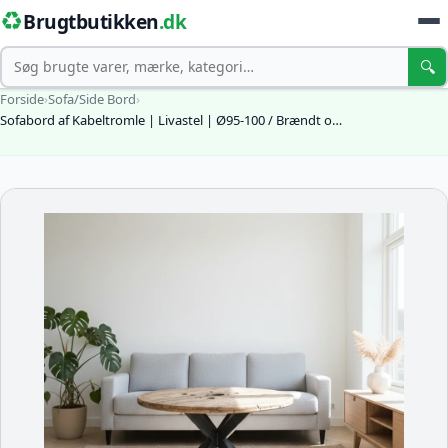
♻️
Brugtbutikken
.dk
Søg
🔍
Forside
›
Sofa/Side Bord
›
Sofabord af Kabeltromle | Livastel | Ø95-100 / Brændt o…