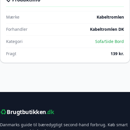
Mærke
Kabeltromlen
Forhandler
Kabeltromlen DK
Kategori
Sofa/Side Bord
Fragt
139 kr.
♻️
Brugtbutikken
.dk
Danmarks guide til bæredygtigt second-hand forbrug. Køb smart