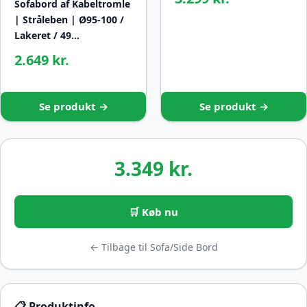
Sofabord af Kabeltromle
| Stråleben | Ø95-100 /
Lakeret / 49…
2.649 kr.
Se produkt →
Se produkt →
3.349 kr.
🛒 Køb nu
← Tilbage til Sofa/Side Bord
📋 Produktinfo