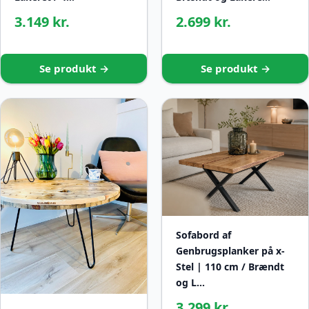
3.149 kr.
2.699 kr.
Se produkt →
Se produkt →
Sofabord af
Genbrugsplanker på x-
Stel | 110 cm / Brændt
og L…
3.299 kr.