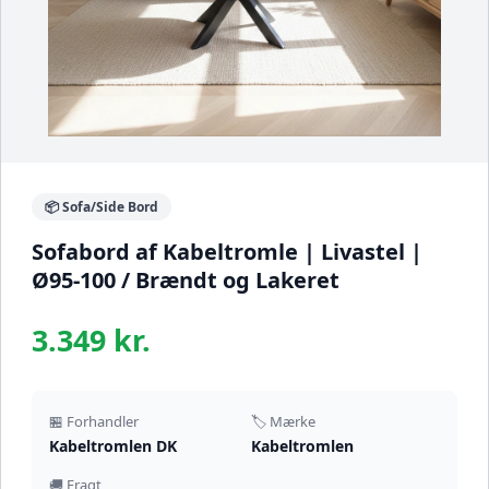
📦 Sofa/Side Bord
Sofabord af Kabeltromle | Livastel |
Ø95-100 / Brændt og Lakeret
3.349 kr.
🏪 Forhandler
🏷️ Mærke
Kabeltromlen DK
Kabeltromlen
🚚 Fragt