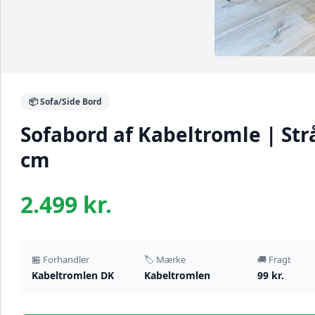
📦 Sofa/Side Bord
Sofabord af Kabeltromle | Strå
cm
2.499 kr.
🏪 Forhandler
🏷️ Mærke
🚚 Fragt
Kabeltromlen DK
Kabeltromlen
99 kr.