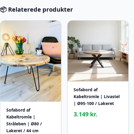
📦 Relaterede produkter
Sofabord af
Kabeltromle | Livastel
| Ø95-100 / Lakeret
Sofabord af
3.149 kr.
Kabeltromle |
Stråleben | Ø80 /
Lakeret / 44 cm