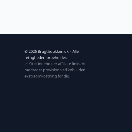
© 2026 Brugtbutikken.dk – Alle
rettigheder forbeholdes
🔗 Sitet indeholder affiliate-links. Vi
modtager provision ved køb, uden
ekstraomkostning for dig.