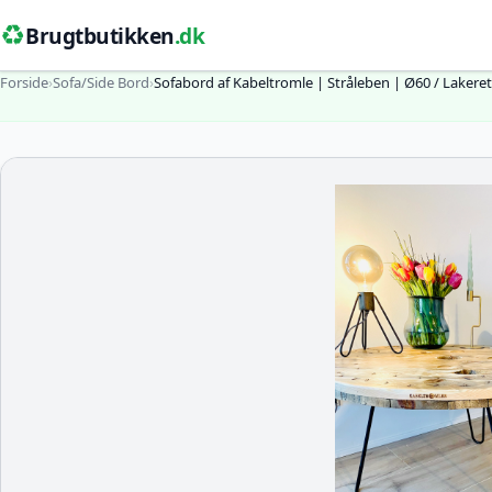
♻️
Brugtbutikken
.dk
Forside
›
Sofa/Side Bord
›
Sofabord af Kabeltromle | Stråleben | Ø60 / Lakeret