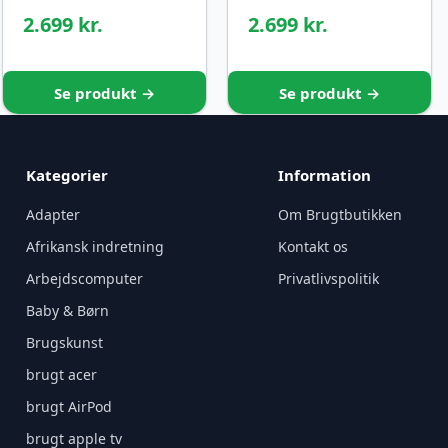
2.699 kr.
2.699 kr.
Se produkt →
Se produkt →
Kategorier
Information
Adapter
Om Brugtbutikken
Afrikansk indretning
Kontakt os
Arbejdscomputer
Privatlivspolitik
Baby & Børn
Brugskunst
brugt acer
brugt AirPod
brugt apple tv