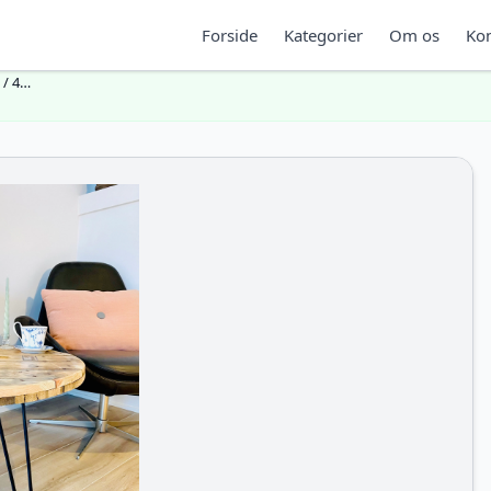
Forside
Kategorier
Om os
Kon
 / 4…