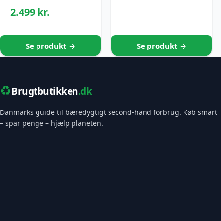
2.499 kr.
Se produkt →
Se produkt →
♻️
Brugtbutikken
.dk
Danmarks guide til bæredygtigt second-hand forbrug. Køb smart
– spar penge – hjælp planeten.