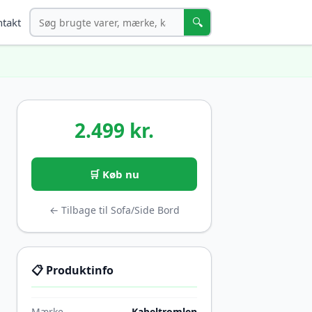
Søg
🔍
takt
2.499 kr.
🛒 Køb nu
← Tilbage til Sofa/Side Bord
📋 Produktinfo
Mærke
Kabeltromlen