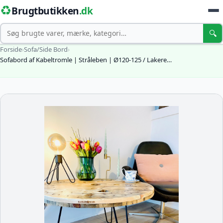
♻️
Brugtbutikken
.dk
Søg
🔍
Forside
›
Sofa/Side Bord
›
Sofabord af Kabeltromle | Stråleben | Ø120-125 / Lakere…