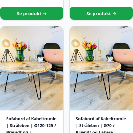
Se produkt →
Se produkt →
Sofabord af Kabeltromle
Sofabord af Kabeltromle
| Stråleben | Ø120-125 /
| Stråleben | Ø70 /
Brændt og L…
Brændt og Lakere…