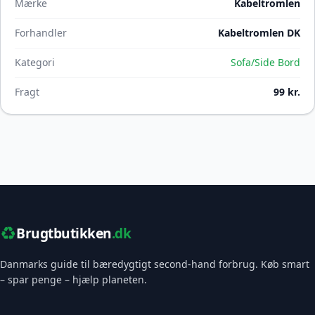
Mærke
Kabeltromlen
Forhandler
Kabeltromlen DK
Kategori
Sofa/Side Bord
Fragt
99 kr.
♻️
Brugtbutikken
.dk
Danmarks guide til bæredygtigt second-hand forbrug. Køb smart
– spar penge – hjælp planeten.