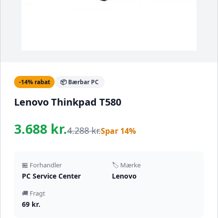
-14% rabat
📦 Bærbar PC
Lenovo Thinkpad T580
3.688 kr.
4.288 kr.
Spar 14%
🏪 Forhandler
🏷️ Mærke
PC Service Center
Lenovo
🚚 Fragt
69 kr.