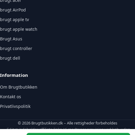
brugt acer
brugt AirPod
brugt apple tv
brugt apple watch
Brugt Asus
brugt controller
brugt dell
Information
Om Brugtbutikken
Kontakt os
Privatlivspolitik
© 2026 Brugtbutikken.dk – Alle rettigheder forbeholdes
🔗 Sitet indeholder affiliate-links. Vi modtager provision ved køb, uden