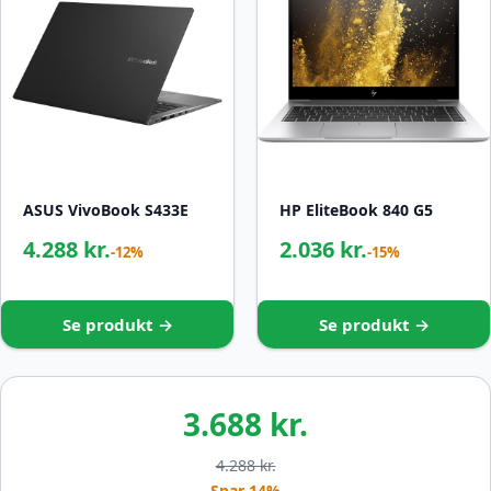
ASUS VivoBook S433E
HP EliteBook 840 G5
4.288 kr.
2.036 kr.
-12%
-15%
Se produkt →
Se produkt →
3.688 kr.
4.288 kr.
Spar 14%