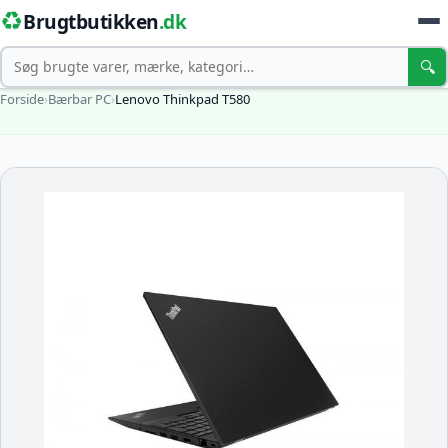
♻️
Brugtbutikken
.dk
Søg
🔍
Forside
›
Bærbar PC
›
Lenovo Thinkpad T580