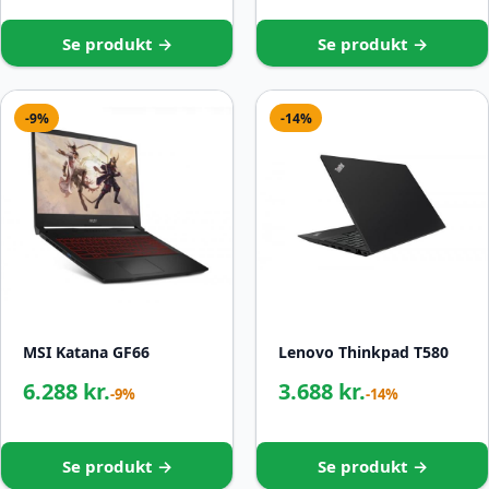
Se produkt →
Se produkt →
-9%
-14%
MSI Katana GF66
Lenovo Thinkpad T580
6.288 kr.
3.688 kr.
-9%
-14%
Se produkt →
Se produkt →