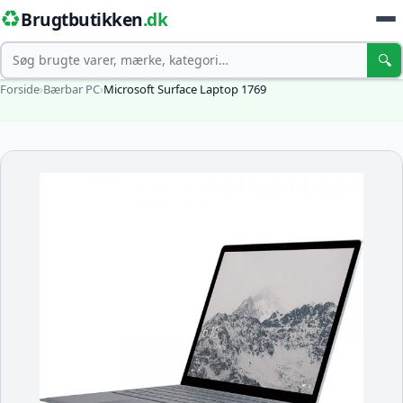
♻️
Brugtbutikken
.dk
Søg
🔍
Forside
›
Bærbar PC
›
Microsoft Surface Laptop 1769