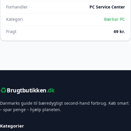
Forhandler
PC Service Center
Kategori
Bærbar PC
Fragt
69 kr.
♻️
Brugtbutikken
.dk
Danmarks guide til bæredygtigt second-hand forbrug. Køb smart
– spar penge – hjælp planeten.
Kategorier