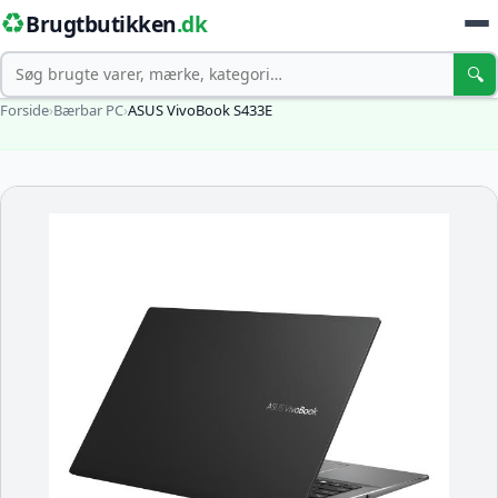
♻️
Brugtbutikken
.dk
Søg
🔍
Forside
›
Bærbar PC
›
ASUS VivoBook S433E