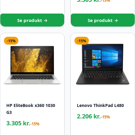
-15%
Se produkt →
Se produkt →
-15%
-15%
HP EliteBook x360 1030
Lenovo ThinkPad L480
G3
2.206 kr.
-15%
3.305 kr.
-15%