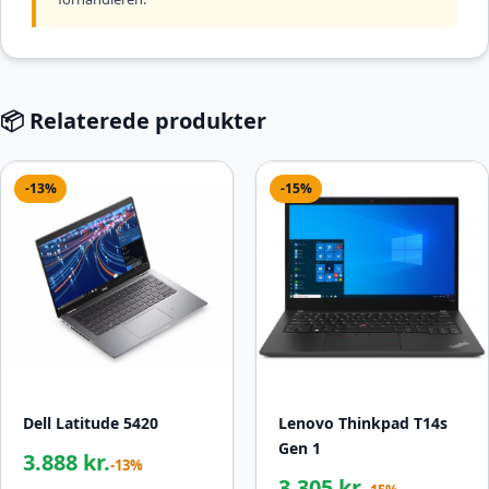
📦 Relaterede produkter
-13%
-15%
Dell Latitude 5420
Lenovo Thinkpad T14s
Gen 1
3.888 kr.
-13%
3.305 kr.