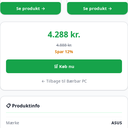
Se produkt →
Se produkt →
4.288 kr.
4.888 kr.
Spar 12%
🛒 Køb nu
← Tilbage til Bærbar PC
📋 Produktinfo
Mærke
ASUS