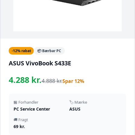
-12% rabat
📦 Bærbar PC
ASUS VivoBook S433E
4.288 kr.
4.888 kr.
Spar 12%
🏪 Forhandler
🏷️ Mærke
PC Service Center
ASUS
🚚 Fragt
69 kr.