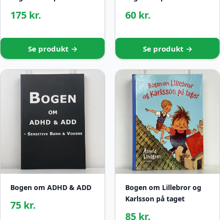
175 kr.
60 kr.
Se produkt →
Se produkt →
Bogen om ADHD & ADD
Bogen om Lillebror og
Karlsson på taget
75 kr.
85 kr.