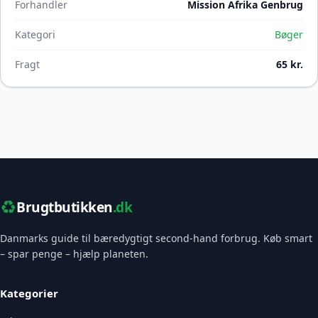
Forhandler
Mission Afrika Genbrug
Kategori
Bøger
Fragt
65 kr.
♻️
Brugtbutikken
.dk
Danmarks guide til bæredygtigt second-hand forbrug. Køb smart
– spar penge – hjælp planeten.
Kategorier