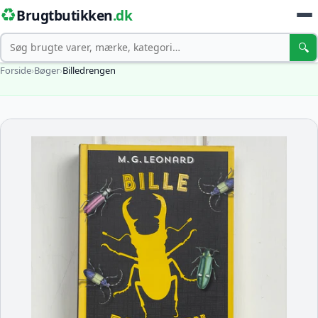
♻️
Brugtbutikken
.dk
Søg
🔍
Forside
›
Bøger
›
Billedrengen