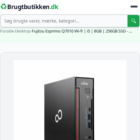
♻️
Brugtbutikken
.dk
Søg
🔍
Forside
›
Desktop
›
Fujitsu Esprimo Q7010 Wi-fi | i5 | 8GB | 256GB SSD - …