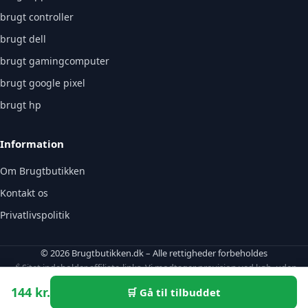
brugt controller
brugt dell
brugt gamingcomputer
brugt google pixel
brugt hp
Information
Om Brugtbutikken
Kontakt os
Privatlivspolitik
© 2026 Brugtbutikken.dk – Alle rettigheder forbeholdes
🔗 Sitet indeholder affiliate-links. Vi modtager provision ved køb, uden
ekstraomkostning for dig.
144 kr.
🛒 Gå til tilbuddet