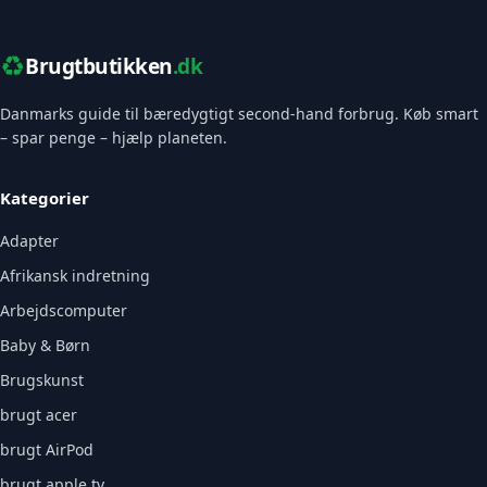
♻️
Brugtbutikken
.dk
Danmarks guide til bæredygtigt second-hand forbrug. Køb smart
– spar penge – hjælp planeten.
Kategorier
Adapter
Afrikansk indretning
Arbejdscomputer
Baby & Børn
Brugskunst
brugt acer
brugt AirPod
brugt apple tv