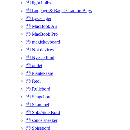
📦 light bulbs
📦 Luggage & Bags > Laptop Bags
📦 Lysestager
📦 MacBook Air
📦 MacBook Pro
📦 magickeyboard
📦 Not devices
📦 Nyeste fund
📦 outlet
📦 Plantekasse
📦 Reol
📦 Rullebord
📦 Sengebord
📦 Skammel
📦 Sofa/Side Bord
📦 sonos speaker
📦 Spisebord