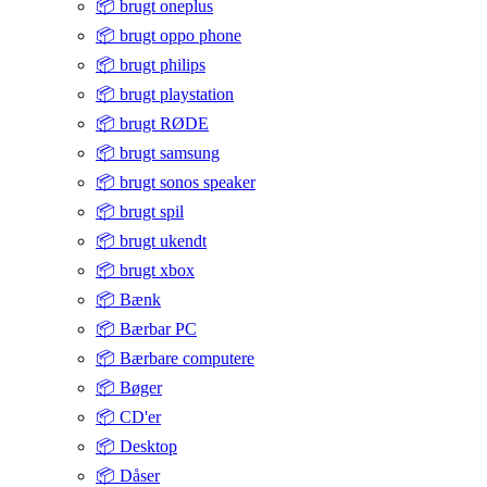
📦 brugt oneplus
📦 brugt oppo phone
📦 brugt philips
📦 brugt playstation
📦 brugt RØDE
📦 brugt samsung
📦 brugt sonos speaker
📦 brugt spil
📦 brugt ukendt
📦 brugt xbox
📦 Bænk
📦 Bærbar PC
📦 Bærbare computere
📦 Bøger
📦 CD'er
📦 Desktop
📦 Dåser