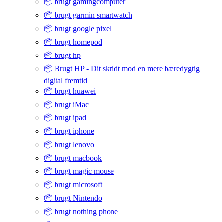
📦 brugt gamingcomputer
📦 brugt garmin smartwatch
📦 brugt google pixel
📦 brugt homepod
📦 brugt hp
📦 Brugt HP - Dit skridt mod en mere bæredygtig
digital fremtid
📦 brugt huawei
📦 brugt iMac
📦 brugt ipad
📦 brugt iphone
📦 brugt lenovo
📦 brugt macbook
📦 brugt magic mouse
📦 brugt microsoft
📦 brugt Nintendo
📦 brugt nothing phone