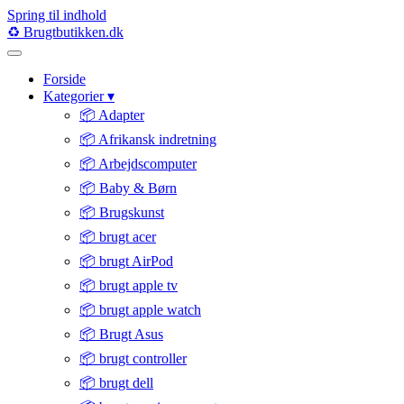
Spring til indhold
♻️
Brugtbutikken
.dk
Forside
Kategorier
▾
📦 Adapter
📦 Afrikansk indretning
📦 Arbejdscomputer
📦 Baby & Børn
📦 Brugskunst
📦 brugt acer
📦 brugt AirPod
📦 brugt apple tv
📦 brugt apple watch
📦 Brugt Asus
📦 brugt controller
📦 brugt dell