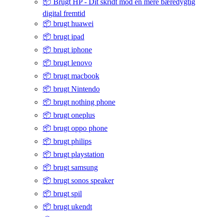
📦 Brugt HP - Dit skridt mod en mere bæredygtig
digital fremtid
📦 brugt huawei
📦 brugt ipad
📦 brugt iphone
📦 brugt lenovo
📦 brugt macbook
📦 brugt Nintendo
📦 brugt nothing phone
📦 brugt oneplus
📦 brugt oppo phone
📦 brugt philips
📦 brugt playstation
📦 brugt samsung
📦 brugt sonos speaker
📦 brugt spil
📦 brugt ukendt