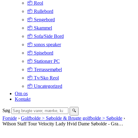
📦 Reol
📦 Rullebord
📦 Sengebord
📦 Skammel
📦 Sofa/Side Bord
📦 sonos speaker
📦 Spisebord
📦 Stationær PC
📦 Terrassemøbel
📦 Tv/Sko Reol
📦 Uncategorized
Om os
Kontakt
Søg
🔍
Forside
›
Golfbolde > Søbolde & Brugte golfbolde > Søbolde
›
Wilson Staff Tour Velocity Lady Hvid Dame Søbolde - Gra…