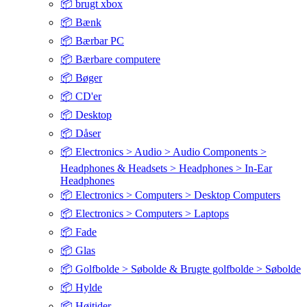
📦 brugt xbox
📦 Bænk
📦 Bærbar PC
📦 Bærbare computere
📦 Bøger
📦 CD'er
📦 Desktop
📦 Dåser
📦 Electronics > Audio > Audio Components >
Headphones & Headsets > Headphones > In-Ear
Headphones
📦 Electronics > Computers > Desktop Computers
📦 Electronics > Computers > Laptops
📦 Fade
📦 Glas
📦 Golfbolde > Søbolde & Brugte golfbolde > Søbolde
📦 Hylde
📦 Højtider