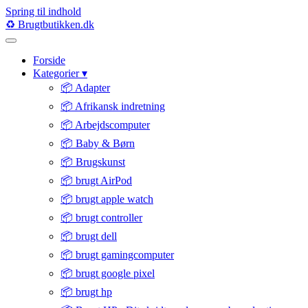
Spring til indhold
♻️
Brugtbutikken
.dk
Forside
Kategorier
▾
📦 Adapter
📦 Afrikansk indretning
📦 Arbejdscomputer
📦 Baby & Børn
📦 Brugskunst
📦 brugt AirPod
📦 brugt apple watch
📦 brugt controller
📦 brugt dell
📦 brugt gamingcomputer
📦 brugt google pixel
📦 brugt hp