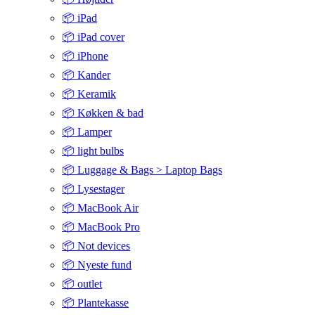
📦 iPad
📦 iPad cover
📦 iPhone
📦 Kander
📦 Keramik
📦 Køkken & bad
📦 Lamper
📦 light bulbs
📦 Luggage & Bags > Laptop Bags
📦 Lysestager
📦 MacBook Air
📦 MacBook Pro
📦 Not devices
📦 Nyeste fund
📦 outlet
📦 Plantekasse