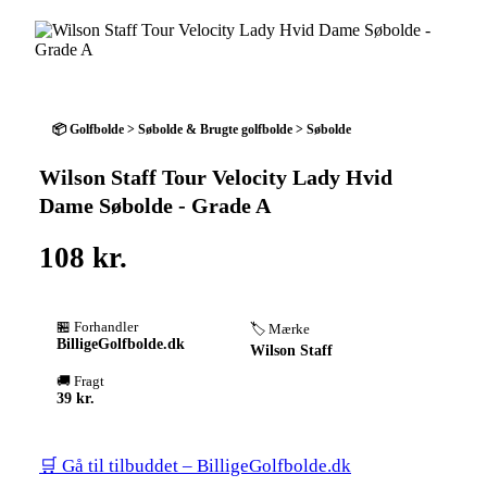
📦 Golfbolde > Søbolde & Brugte golfbolde > Søbolde
Wilson Staff Tour Velocity Lady Hvid
Dame Søbolde - Grade A
108 kr.
🏪 Forhandler
🏷️ Mærke
BilligeGolfbolde.dk
Wilson Staff
🚚 Fragt
39 kr.
🛒 Gå til tilbuddet – BilligeGolfbolde.dk