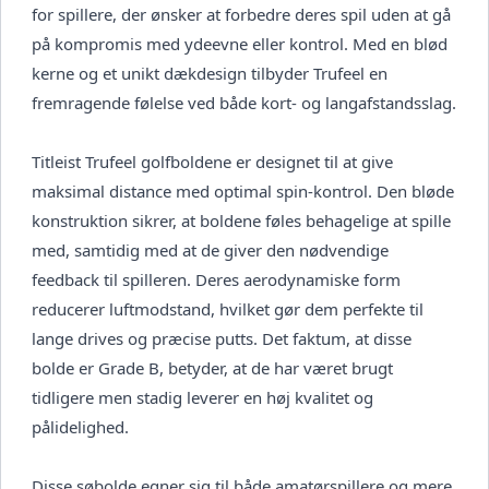
for spillere, der ønsker at forbedre deres spil uden at gå
på kompromis med ydeevne eller kontrol. Med en blød
kerne og et unikt dækdesign tilbyder Trufeel en
fremragende følelse ved både kort- og langafstandsslag.
Titleist Trufeel golfboldene er designet til at give
maksimal distance med optimal spin-kontrol. Den bløde
konstruktion sikrer, at boldene føles behagelige at spille
med, samtidig med at de giver den nødvendige
feedback til spilleren. Deres aerodynamiske form
reducerer luftmodstand, hvilket gør dem perfekte til
lange drives og præcise putts. Det faktum, at disse
bolde er Grade B, betyder, at de har været brugt
tidligere men stadig leverer en høj kvalitet og
pålidelighed.
Disse søbolde egner sig til både amatørspillere og mere