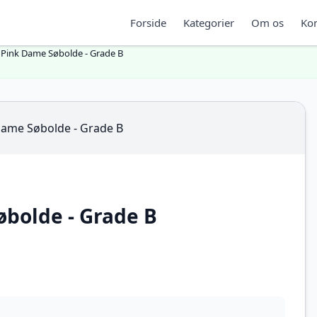
Forside
Kategorier
Om os
Kon
e Pink Dame Søbolde - Grade B
øbolde - Grade B